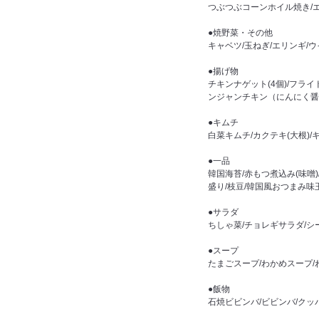
つぶつぶコーンホイル焼き/
●焼野菜・その他
キャベツ/玉ねぎ/エリンギ/
●揚げ物
チキンナゲット(4個)/フライ
ンジャンチキン（にんにく醤
●キムチ
白菜キムチ/カクテキ(大根)/
●一品
韓国海苔/赤もつ煮込み(味噌
盛り/枝豆/韓国風おつまみ
●サラダ
ちしゃ菜/チョレギサラダ/シ
●スープ
たまごスープ/わかめスープ/
●飯物
石焼ビビンバ/ビビンバ/クッ