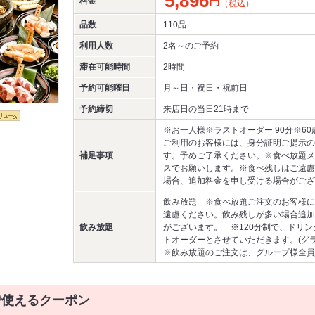
5,896
円
料金
（税込）
品数
110品
利用人数
2名～
のご予約
滞在可能時間
2時間
予約可能曜日
月～日・祝日・祝前日
予約締切
来店日の当日21時まで
※お一人様※ラストオーダー 90分※6
ご利用のお客様には、身分証明ご提示の
補足事項
す。予めご了承ください。※食べ放題メ
スでお願いします。※食べ残しはご遠慮
場合、追加料金を申し受ける場合がござ
飲み放題 ※食べ放題ご注文のお客様に
遠慮ください。飲み残しが多い場合追加
飲み放題
がございます。 ※120分制で、ドリン
トオーダーとさせていただきます。(グ
※飲み放題のご注文は、グループ様全員
で使えるクーポン