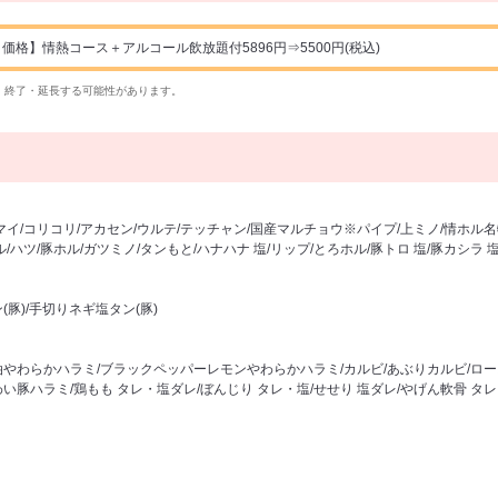
格】情熱コース＋アルコール飲放題付5896円⇒5500円(税込)
・終了・延長する可能性があります。
マイ/コリコリ/アカセン/ウルテ/テッチャン/国産マルチョウ※パイプ/上ミノ/情ホ
/ハツ/豚ホル/ガツミノ/タンもと/ハナハナ 塩/リップ/とろホル/豚トロ 塩/豚カシラ 
豚)/手切りネギ塩タン(豚)
やわらかハラミ/ブラックペッパーレモンやわらかハラミ/カルビ/あぶりカルビ/ロース
い豚ハラミ/鶏もも タレ・塩ダレ/ぼんじり タレ・塩/せせり 塩ダレ/やげん軟骨 タ