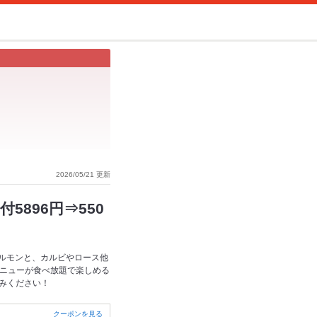
2026/05/21 更新
5896円⇒550
ホルモンと、カルビやロース他
メニューが食べ放題で楽しめる
しみください！
クーポンを見る