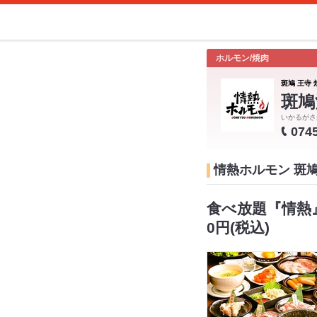
ホルモン/焼肉
斑鳩 王寺 
斑鳩
いかるがさ
074
情熱ホルモン 斑
食べ放題『情熱』
0円(税込)