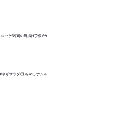
ロッケ/若鶏の唐揚げ(2個)/カ
/ネギサラダ/豆もやし/ナムル