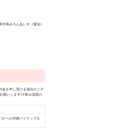
渥美半島めろんあいす（愛知）
料金を申し受ける場合がござ
お願いします)※飲み放題の
イボール/沖縄パイナップル
ル