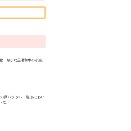
ル名物！希少な黒毛和牛の小腸。
塩
/豚バラ タレ・塩/あじわい
レ・塩