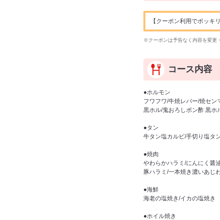
【クーポン利用でポッキリ価
※クーポンは予告なく内容を変更
コース内容
●ホルモン
フワフワ/牛焼レバー/焼セン
黒ホル/鬼おろしポン酢 黒ホル
●タン
牛タン塩カルビ/手切り塩タン(
●焼肉
やわらかハラミ/にんにく醤油
豚ハラミ/一本焼き濃いあじわ
●海鮮
海老の塩焼き/イカの塩焼き
●ホイル焼き