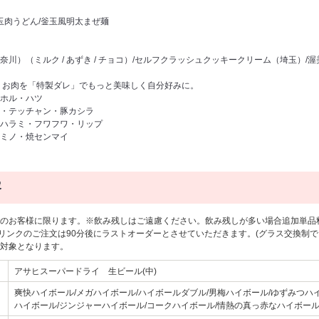
玉肉うどん/釡玉風明太まぜ麺
川）（ミルク / あずき / チョコ）/セルフクラッシュクッキークリーム（埼玉）/
・お肉を「特製ダレ」でもっと美味しく自分好みに。
ホル・ハツ
・テッチャン・豚カシラ
ハラミ・フワフワ・リップ
ミノ・焼センマイ
容
のお客様に限ります。※飲み残しはご遠慮ください。飲み残しが多い場合追加単品
ドリンクのご注文は90分後にラストオーダーとさせていただきます。(グラス交換制で
対象となります。
アサヒスーパードライ 生ビール(中)
爽快ハイボール/メガハイボール/ハイボールダブル/男梅ハイボール/ゆずみつハ
ハイボール/ジンジャーハイボール/コークハイボール/情熱の真っ赤なハイボー