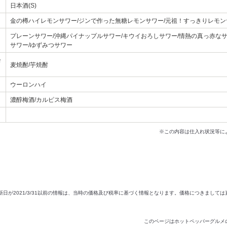
日本酒(S)
金の樽ハイレモンサワー/ジンで作った無糖レモンサワー/元祖！すっきりレモン
プレーンサワー/沖縄パイナップルサワー/キウイおろしサワー/情熱の真っ赤なサ
サワー/ゆずみつサワー
湯
麦焼酎/芋焼酎
ウーロンハイ
濃醇梅酒/カルピス梅酒
※この内容は仕入れ状況等に
新日が2021/3/31以前の情報は、当時の価格及び税率に基づく情報となります。価格につきまして
このページはホットペッパーグルメ