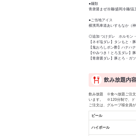
●麺類
青唐醤まぜ冷麺/盛岡冷麺/温
●ご当地アイス
横濱馬車道あいすもなか（神奈
◎追加 つけダレ ホルモン
【ネギ塩ダレ】タンもと・豚
【鬼おろしポン酢】ハナハナ
【やみつき！とろ玉ダレ】豚
【青唐醤ダレ】豚とろ・ガツ
飲み放題内
飲み放題 ※食べ放題ご注文
います。 ※120分制で、
ご注文は、グループ様全員が
ビール
ハイボール