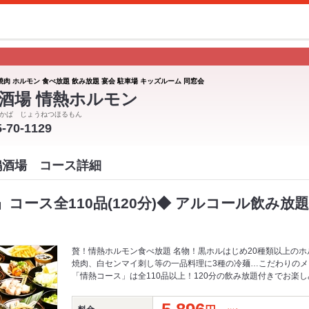
焼肉 ホルモン 食べ放題 飲み放題 宴会 駐車場 キッズルーム 同窓会
酒場 情熱ホルモン
かば じょうねつほるもん
5-70-1129
鳩酒場 コース詳細
コース全110品(120分)◆ アルコール飲み放題付
贅！情熱ホルモン食べ放題 名物！黒ホルはじめ20種類以上の
焼肉、白センマイ刺し等の一品料理に3種の冷麺…こだわりの
「情熱コース」は全110品以上！120分の飲み放題付きでお楽