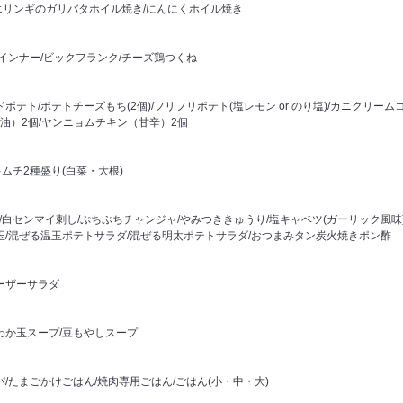
エリンギのガリバタホイル焼き/にんにくホイル焼き
ウインナー/ビックフランク/チーズ鶏つくね
ドポテト/ポテトチーズもち(2個)/フリフリポテト(塩レモン or のり塩)/カニクリームコ
油）2個/ヤンニョムチキン（甘辛）2個
キムチ2種盛り(白菜・大根)
)/白センマイ刺し/ぷちぷちチャンジャ/やみつききゅうり/塩キャベツ(ガーリック風味)
味玉/混ぜる温玉ポテトサラダ/混ぜる明太ポテトサラダ/おつまみタン炭火焼きポン酢
ーザーサラダ
わか玉スープ/豆もやしスープ
パ/たまごかけごはん/焼肉専用ごはん/ごはん(小・中・大)