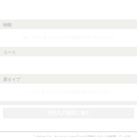
時間
人数、日付を選ぶとネット予約可能な時間が表示されます
コース
人数、日付、時間を選ぶとネット予約可能なコースが表示されます
席タイプ
コースを選ぶとネット予約可能な席が表示されます
予約入力画面に進む
このページは、ホットペッパーグルメの予約システムを利用しています。