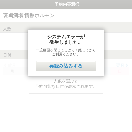
予約内容選択
斑鳩酒場 情熱ホルモン
人数
システムエラーが
発生しました。
一度画面を閉じてしばらく経ってから
ご利用ください。
日付
前月
翌月
再読み込みする
月
火
水
木
金
土
日
人数を選ぶと
予約可能な日付が表示されます。