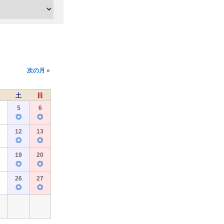
次の月 »
土
日
5
6
◎
◎
1
12
13
◎
◎
8
19
20
◎
◎
5
26
27
◎
◎