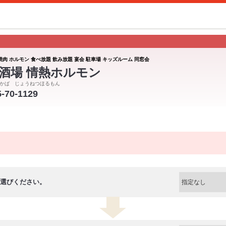
焼肉 ホルモン 食べ放題 飲み放題 宴会 駐車場 キッズルーム 同窓会
酒場 情熱ホルモン
かば じょうねつほるもん
5-70-1129
選びください。