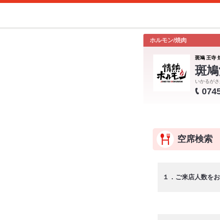
ホルモン/焼肉
斑鳩 王寺 
斑鳩
いかるがさ
074
空席検索
１．ご来店人数をお