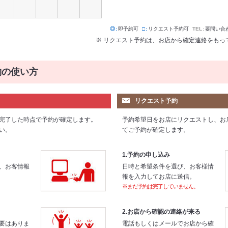
◎
即予約可
□
リクエスト予約可
TEL
要問い合
※ リクエスト予約は、お店から確定連絡をもっ
約の使い方
リクエスト予約
完了した時点で予約が確定します。
予約希望日をお店にリクエストし、お
い。
てご予約が確定します。
1.予約の申し込み
、お客情報
日時と希望条件を選び、お客様情
報を入力してお店に送信。
※まだ予約は完了していません。
2.お店から確認の連絡が来る
要はありま
電話もしくはメールでお店から確