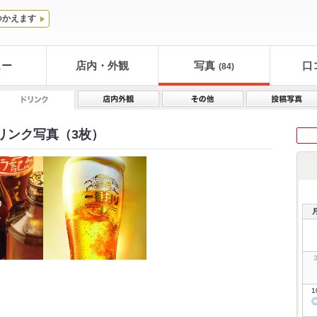
つかえます
ュー
店内・外観
写真
口
(84)
リンク写真（3枚）
1