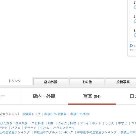
1
2
3
◎
：
TEL
ュー
店内・外観
写真
口
(84)
連ジャンル】
居酒屋トップ
｜
和歌山市/居酒屋
｜
和歌山市/創作
炉ばた焼き・炙り焼き
｜
エビ料理
｜
刺身
｜
にんにく料理
｜
フライドポテト
｜
うどん
｜
牛すじ
｜
つ
デチゲ
｜
パフェ
｜
デザート
｜
生ハム
｜
ハラミステーキ
山の居酒屋ランキング
｜
和歌山市のグルメランキング
｜
和歌山市の居酒屋ランキング
｜
和歌山市中