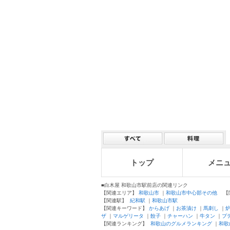
トップ
メニ
■白木屋 和歌山市駅前店の関連リンク
【関連エリア】
和歌山市
｜
和歌山市中心部その他
【関
【関連駅】
紀和駅
｜
和歌山市駅
【関連キーワード】
からあげ
｜
お茶漬け
｜
馬刺し
｜
ザ
｜
マルゲリータ
｜
餃子
｜
チャーハン
｜
牛タン
｜
プ
【関連ランキング】
和歌山のグルメランキング
｜
和歌