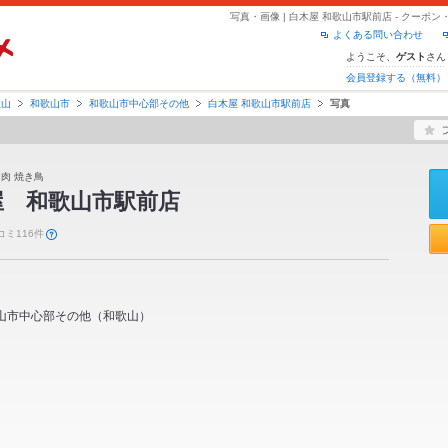
写真・画像 | 白木屋 和歌山市駅前店 - クー
よくある問い合わせ
ようこそ、
さん
ゲスト
会員登録する（無料）
歌山
和歌山市
和歌山市中心部その他
白木屋 和歌山市駅前店
写真
 肉 焼き鳥
屋 和歌山市駅前店
コミ116件
山市中心部その他
（
和歌山
）