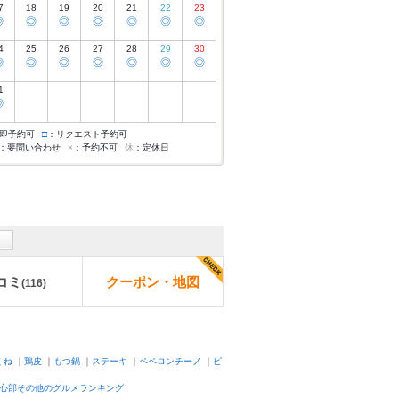
7
18
19
20
21
22
23
◎
◎
◎
◎
◎
◎
◎
4
25
26
27
28
29
30
◎
◎
◎
◎
◎
◎
◎
1
◎
即予約可
□
：リクエスト予約可
：要問い合わせ
×
：予約不可
休
：定休日
コミ
クーポン・地図
(
116
)
くね
｜
鶏皮
｜
もつ鍋
｜
ステーキ
｜
ペペロンチーノ
｜
ピ
心部その他のグルメランキング