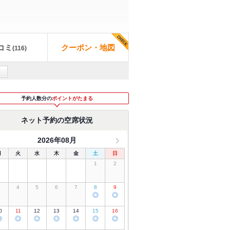
コミ
クーポン・地図
(
116
)
予約人数分の
ポイントがたまる
ネット予約の空席状況
2026年08月
月
火
水
木
金
土
日
1
2
3
4
5
6
7
8
9
◎
◎
0
11
12
13
14
15
16
◎
◎
◎
◎
◎
◎
◎