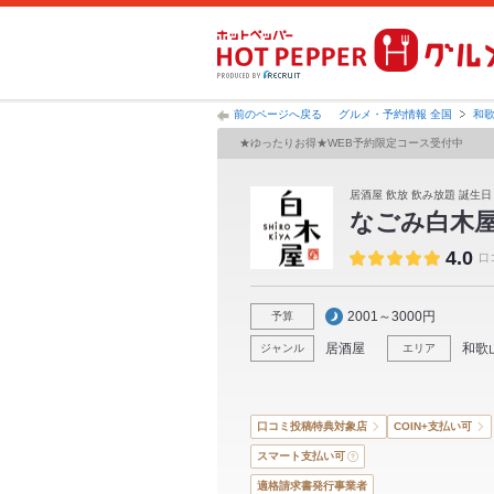
前のページへ戻る
グルメ・予約情報 全国
和
★ゆったりお得★WEB予約限定コース受付中
居酒屋 飲放 飲み放題 誕生日
なごみ白木
4.0
口
2001～3000円
予算
居酒屋
和歌
ジャンル
エリア
口コミ投稿特典対象店
COIN+支払い可
スマート支払い可
適格請求書発行事業者