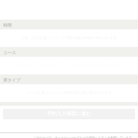
時間
人数、日付を選ぶとネット予約可能な時間が表示されます
コース
人数、日付、時間を選ぶとネット予約可能なコースが表示されます
席タイプ
コースを選ぶとネット予約可能な席が表示されます
予約入力画面に進む
このページは、ホットペッパーグルメの予約システムを利用しています。