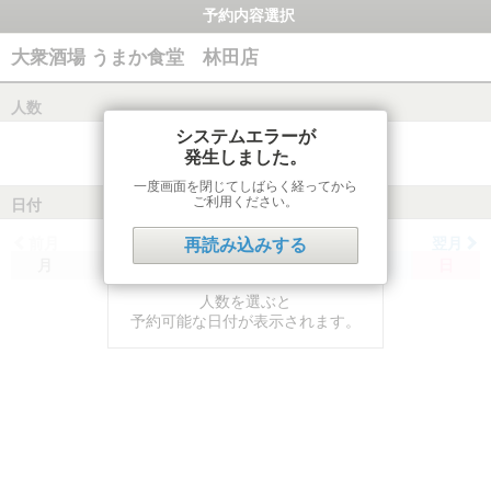
予約内容選択
大衆酒場 うまか食堂 林田店
人数
システムエラーが
発生しました。
一度画面を閉じてしばらく経ってから
ご利用ください。
日付
前月
翌月
再読み込みする
月
火
水
木
金
土
日
人数を選ぶと
予約可能な日付が表示されます。