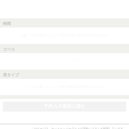
時間
人数、日付を選ぶとネット予約可能な時間が表示されます
コース
人数、日付、時間を選ぶとネット予約可能なコースが表示されます
席タイプ
コースを選ぶとネット予約可能な席が表示されます
予約入力画面に進む
このページは、ホットペッパーグルメの予約システムを利用しています。