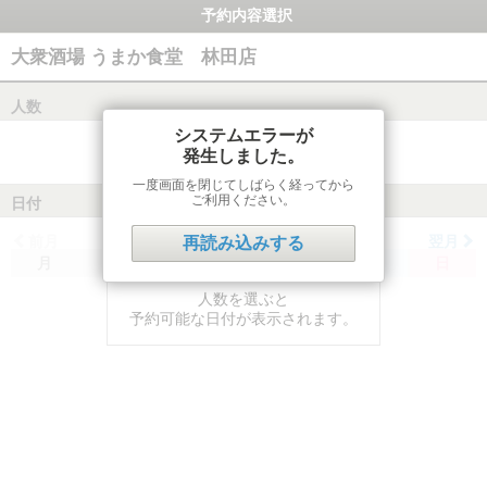
予約内容選択
大衆酒場 うまか食堂 林田店
人数
システムエラーが
発生しました。
一度画面を閉じてしばらく経ってから
ご利用ください。
日付
前月
翌月
再読み込みする
月
火
水
木
金
土
日
人数を選ぶと
予約可能な日付が表示されます。