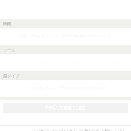
時間
人数、日付を選ぶとネット予約可能な時間が表示されます
コース
人数、日付、時間を選ぶとネット予約可能なコースが表示されます
席タイプ
コースを選ぶとネット予約可能な席が表示されます
予約入力画面に進む
このページは、ホットペッパーグルメの予約システムを利用しています。