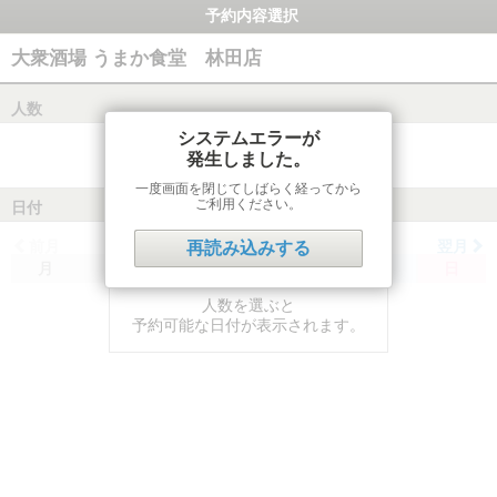
予約内容選択
大衆酒場 うまか食堂 林田店
人数
システムエラーが
発生しました。
一度画面を閉じてしばらく経ってから
ご利用ください。
日付
前月
翌月
再読み込みする
月
火
水
木
金
土
日
人数を選ぶと
予約可能な日付が表示されます。