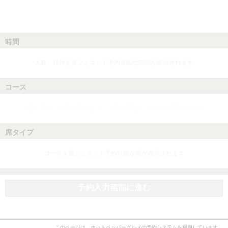
時間
人数、日付を選ぶとネット予約可能な時間が表示されます
コース
人数、日付、時間を選ぶとネット予約可能なコースが表示されます
席タイプ
コースを選ぶとネット予約可能な席が表示されます
予約入力画面に進む
このページは、ホットペッパーグルメの予約システムを利用しています。