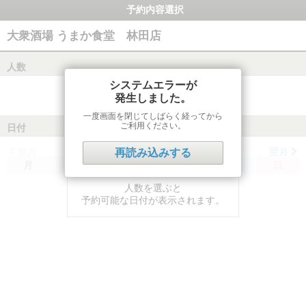
予約内容選択
大衆酒場 うまか食堂 林田店
人数
システムエラーが
発生しました。
一度画面を閉じてしばらく経ってから
ご利用ください。
日付
前月
翌月
再読み込みする
月
火
水
木
金
土
日
人数を選ぶと
予約可能な日付が表示されます。