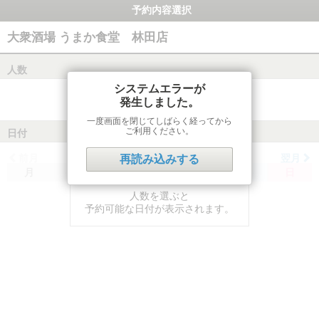
予約内容選択
大衆酒場 うまか食堂 林田店
人数
システムエラーが
発生しました。
一度画面を閉じてしばらく経ってから
ご利用ください。
日付
前月
翌月
再読み込みする
月
火
水
木
金
土
日
人数を選ぶと
予約可能な日付が表示されます。