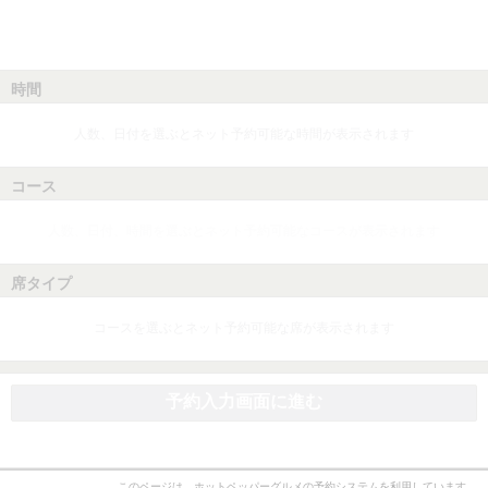
時間
人数、日付を選ぶとネット予約可能な時間が表示されます
コース
人数、日付、時間を選ぶとネット予約可能なコースが表示されます
席タイプ
コースを選ぶとネット予約可能な席が表示されます
予約入力画面に進む
このページは、ホットペッパーグルメの予約システムを利用しています。