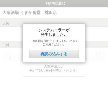
予約内容選択
大衆酒場 うまか食堂 林田店
人数
システムエラーが
発生しました。
一度画面を閉じてしばらく経ってから
ご利用ください。
日付
前月
翌月
再読み込みする
月
火
水
木
金
土
日
人数を選ぶと
予約可能な日付が表示されます。