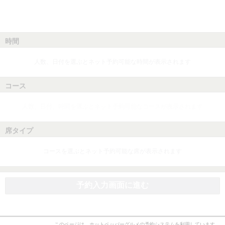
時間
人数、日付を選ぶとネット予約可能な時間が表示されます
コース
人数、日付、時間を選ぶとネット予約可能なコースが表示されます
席タイプ
コースを選ぶとネット予約可能な席が表示されます
予約入力画面に進む
このページは、ホットペッパーグルメの予約システムを利用しています。