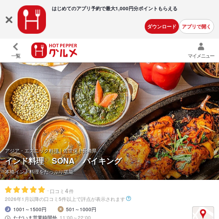
はじめてのアプリ予約で最大
1,000円分ポイントもらえる
ダウンロード
アプリで開く
一覧
マイメニュー
アジア・エスニック料理 | 佐世保 | 長崎県
インド料理 SONA バイキング
本格インド料理をたっぷり堪能
-
4
口コミ
件
2026年1月以降の口コミ5件以上で評点が表示されます
1001～1500円
501～1000円
ただいま営業時間外
11:00～22:00