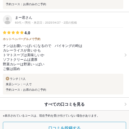
予約コース：お席のみのご予約
まー君さん
60代～/男性・来店日：2025/04/27・2回の投稿
4.0
ホットペッパーグルメで予約
ナンはお腹いっぱいになるので バイキングの時は
カレーライスが良いかも
トマトスープは美味しいか
ソフトクリームは濃厚
野菜カレーは野菜いっぱい
ご飯は固め
ランチ | 1人
来店シーン：一人で
予約コース：お席のみのご予約
すべての口コミを見る
※表示されているコースは、現在予約を受け付けていない場合があります。
口コミを投稿する