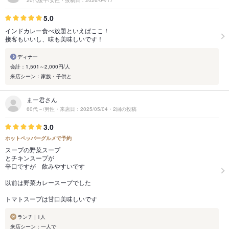
20代後半/女性・投稿日：2026/04/17
5.0
インドカレー食べ放題といえばここ！
接客もいいし、味も美味しいです！
ディナー
会計：1,501～2,000円/人
来店シーン：家族・子供と
まー君さん
60代～/男性・来店日：2025/05/04・2回の投稿
3.0
ホットペッパーグルメで予約
スープの野菜スープ
とチキンスープが
辛口ですが 飲みやすいです
以前は野菜カレースープでした
トマトスープは甘口美味しいです
ランチ | 1人
来店シーン：一人で