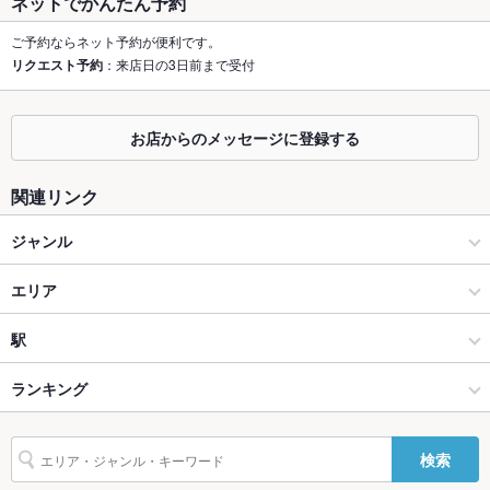
ネットでかんたん予約
個室
なし
ご予約ならネット予約が便利です。
リクエスト予約
：来店日の3日前まで受付
座敷
なし
掘りごたつ
なし
お店からのメッセージに登録する
カウンター
なし
関連リンク
ソファー
なし
ジャンル
テラス席
なし
アジア・エスニック料理
エリア
貸切
貸切不可
インド料理
佐世保
駅
設備
佐世保・長崎県その他 × アジア・エスニック料理
佐世保 × アジア・エスニック料理
佐世保駅
Wi-Fi
ランキング
未確認
バリアフリ
なし ：お手伝いが必要な場合はお気軽にスタッフまでお声かけ
佐世保・長崎県その他 × インド料理
佐世保 × インド料理
佐世保中央駅
長崎のグルメランキング
ー
下さい
検索
佐世保中央駅 × アジア・エスニック料理
長崎
中佐世保駅
佐世保・長崎県その他のグルメランキング