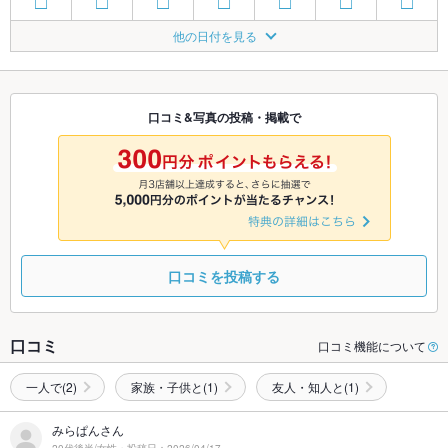
□
□
□
□
□
□
□
8/20
8/21
8/22
8/23
8/24
8/25
8/26
他の日付を見る
□
□
□
□
□
□
□
8/27
8/28
8/29
8/30
8/31
9/1
9/2
□
□
□
□
□
□
□
口コミ&写真の投稿・掲載で
9/3
9/4
9/5
9/6
9/7
9/8
9/9
□
□
□
□
□
□
□
口コミを投稿する
口コミ
口コミ機能について
一人で(2)
家族・子供と(1)
友人・知人と(1)
みらぱんさん