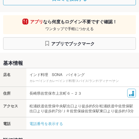
アプリ
なら何度もログイン不要ですぐ確認！
ワンタップで手軽につかえる
アプリでブックマーク
基本情報
店名
インド料理 SONA バイキング
カレー/インドカレー/インド料理/スパイス/ランチ/ディナー/ナン
住所
長崎県佐世保市上京町６－２３
アクセス
松浦鉄道佐世保中央駅出口より徒歩約5分/松浦鉄道中佐世保駅
出口より徒歩約7分/ＪＲ佐世保線佐世保駅東口より徒歩約13分
電話
電話番号を表示する