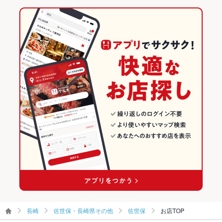
駐車場
なし ：お近くのコインパーキングをご利用下さい
佐世保中央駅 × インド料理
長崎 × アジア・エスニック料理
佐世保のグルメランキング
その他設備
ご不明な点はお気軽にお問い合わせ下さい
その他
長崎 × インド料理
飲み放題
なし
食べ放題
あり
お子様連れ
お子様連れOK
ウェディン
－
グパーティ
ー二次会
備考
ご不明な点はお気軽にお問い合わせ下さい
長崎
佐世保・長崎県その他
佐世保
お店TOP