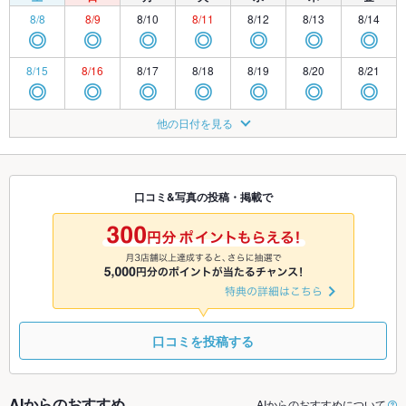
8/8
8/9
8/10
8/11
8/12
8/13
8/14
◎
◎
◎
◎
◎
◎
◎
8/15
8/16
8/17
8/18
8/19
8/20
8/21
◎
◎
◎
◎
◎
◎
◎
8/22
8/23
8/24
8/25
8/26
8/27
8/28
他の日付を見る
◎
◎
◎
◎
◎
◎
◎
8/29
8/30
8/31
9/1
9/2
9/3
9/4
◎
◎
◎
◎
◎
◎
◎
口コミ&写真の投稿・掲載で
9/5
9/6
9/7
9/8
9/9
9/10
9/11
◎
◎
◎
◎
◎
◎
◎
口コミを投稿する
AIからのおすすめ
AIからのおすすめについて