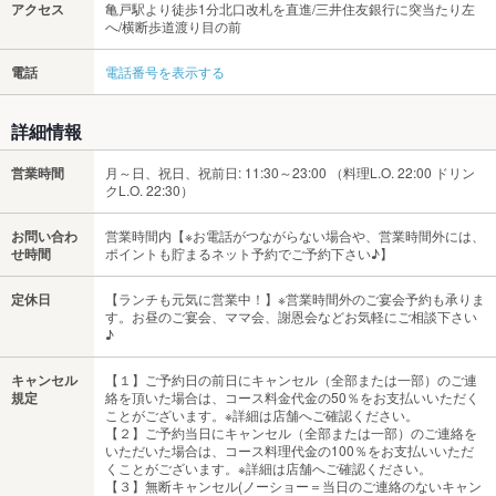
アクセス
亀戸駅より徒歩1分北口改札を直進/三井住友銀行に突当たり左
へ/横断歩道渡り目の前
電話
電話番号を表示する
詳細情報
営業時間
月～日、祝日、祝前日: 11:30～23:00 （料理L.O. 22:00 ドリン
クL.O. 22:30）
お問い合わ
営業時間内【※お電話がつながらない場合や、営業時間外には、
せ時間
ポイントも貯まるネット予約でご予約下さい♪】
定休日
【ランチも元気に営業中！】※営業時間外のご宴会予約も承りま
す。お昼のご宴会、ママ会、謝恩会などお気軽にご相談下さい
♪
キャンセル
【１】ご予約日の前日にキャンセル（全部または一部）のご連
規定
絡を頂いた場合は、コース料金代金の50％をお支払いいただく
ことがございます。※詳細は店舗へご確認ください。
【２】ご予約当日にキャンセル（全部または一部）のご連絡を
いただいた場合は、コース料理代金の100％をお支払いいただ
くことがございます。※詳細は店舗へご確認ください。
【３】無断キャンセル(ノーショー＝当日のご連絡のないキャン