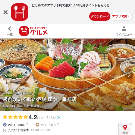
はじめてのアプリ予約で最大
1,000円分ポイントもらえる
ダウンロード
アプリで開く
一覧
マイメニュー
居酒屋 | 亀戸 | 東京都
板前がいる町の酒場 庄や 亀戸店
鮮魚 旬菜 個室 和食 居酒屋
4.2
343
口コミ
件
2001～3000円
501～1000円
ただいま営業中
11:30～23:00