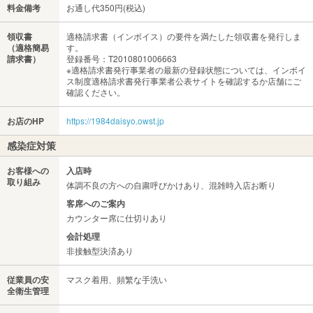
料金備考
お通し代350円(税込)
領収書
適格請求書（インボイス）の要件を満たした領収書を発行しま
（適格簡易
す。
請求書）
登録番号：T2010801006663
※適格請求書発行事業者の最新の登録状態については、インボイ
ス制度適格請求書発行事業者公表サイトを確認するか店舗にご
確認ください。
お店のHP
https://1984daisyo.owst.jp
感染症対策
お客様への
入店時
取り組み
体調不良の方への自粛呼びかけあり、混雑時入店お断り
客席へのご案内
カウンター席に仕切りあり
会計処理
非接触型決済あり
従業員の安
マスク着用、頻繁な手洗い
全衛生管理