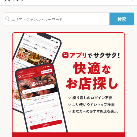
フライドポテト
ウインナー
しゃぶしゃぶ
そば
茶碗蒸し
なめろう
駐車場
なし ：お近くのコインパーキングをご利用ください。お酒を飲
新やるき茶屋大手町2丁目店
亀戸駅 × 居酒屋
亀戸 × 和食
東京のグルメランキング
まれる際はお車でのお越しはご遠慮ください。
検索
焼きそば
レバー
つくね
オムライス
グラタン
餃子
チャーハン
神田の肉バル RUMP CAP（ランプキャップ） 池袋西口店
亀戸駅 × 和風
亀戸 × 和食全般
東京の居酒屋ランキング
その他設備
※不明点等、お気軽に店舗へご相談下さい
その他
全国銘酒 酒処 呑兵衛 とうきょうスカイツリー駅前店
和食
東京
錦糸町・浅草橋・両国・亀戸のグルメランキング
飲み放題
あり ：各種飲み放題付きコースをご用意。各種ご宴会の予約承
元祖低価格 満天酒場 高幡不動店
和食全般
東京 × 居酒屋
錦糸町・浅草橋・両国・亀戸の居酒屋ランキング
っております！
食べ放題
なし ：当店では食べ放題プランはご用意しておりません。
元祖低価格 満天酒場 千歳船橋店
錦糸町・浅草橋・両国・亀戸 × 和食
東京 × 和風
亀戸のグルメランキング
お酒
焼酎充実、日本酒充実、ワイン充実
元祖低価格 満天酒場 草加店
錦糸町・浅草橋・両国・亀戸 × 和食全般
東京 × 和食
亀戸の居酒屋ランキング
お子様連れ
お子様連れ歓迎 ：お子様連れも歓迎致します♪ご家族でもゆっ
亀戸駅 × 和食
東京 × 和食全般
たりお食事可能です！
亀戸駅 × 和食全般
ウェディン
バースデーパーティーや結婚式2次会の演出もお手伝いします。
グパーティ
詳しくはお問合せ下さい
ー二次会
備考
各種飲み放題付ご宴会コース等をご用意しております。