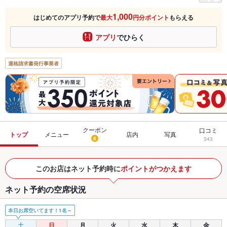
1,000
はじめてのアプリ予約で
最大
円分ポイント
もらえる
アプリ
でひらく
適格請求書発行事業者
クーポン
口コミ
トップ
メニュー
店内
写真
6
343
このお店はネット予約時に
ポイントがつかえます
ネット予約の空席状況
本日お席空いてます！1名～
土
日
月
火
水
木
金