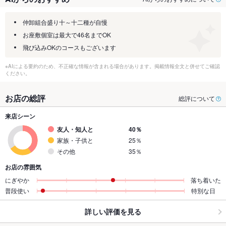
仲卸組合盛り十～十二種が自慢
お座敷個室は最大で46名までOK
飛び込みOKのコースもございます
※AIによる要約のため、不正確な情報が含まれる場合があります。掲載情報全文と併せてご確認
ください。
お店の総評
総評について
来店シーン
友人・知人と
40％
家族・子供と
25％
その他
35％
お店の雰囲気
にぎやか
落ち着いた
普段使い
特別な日
詳しい評価を見る