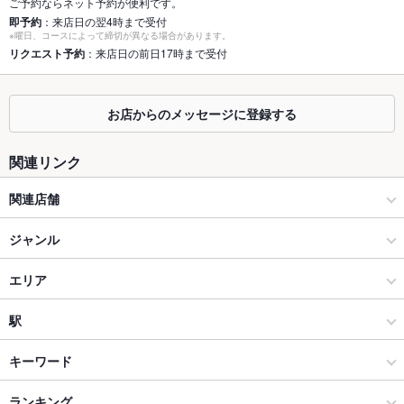
個室
あり ：2名～ご相談に応じます♪少人数から団体様まで様々なシ
ご予約ならネット予約が便利です。
ーン対応！最大50名様迄ご収容可能です♪
即予約
：来店日の翌4時まで受付
※曜日、コースによって締切が異なる場合があります。
座敷
リクエスト予約
：来店日の前日17時まで受付
あり ：お座敷フロアもご用意しております。必ず事前にご予約
をお願い致します♪
掘りごたつ
あり ：掘りごたつ席のご希望はお気軽にご相談下さい。各種ご
お店からのメッセージに登録する
宴会のご予約承っております。
カウンター
あり
関連リンク
ソファー
なし
関連店舗
テラス席
なし
やるき茶屋
ジャンル
貸切
貸切可 ：店舗の貸切等、詳細はお気軽に店舗までご相談くださ
大衆馬肉酒場 三村 郡山店
居酒屋
エリア
い♪（貸切ができない場合もございます）
設備
板前がいる町の酒場 庄や 小田急相模原店
和風
亀戸
駅
Wi-Fi
あり
板前がいる町の酒場 庄や 立川南諏訪通り店
錦糸町・浅草橋・両国・亀戸 × 居酒屋
亀戸 × 居酒屋
亀戸駅
キーワード
バリアフリ
なし ：各種ご宴会等、お気軽に店舗までご相談ください♪
ー
板前がいる町の酒場 庄や 錦糸町店
錦糸町・浅草橋・両国・亀戸 × 和風
亀戸 × 和風
錦糸町駅
ランキング
からあげ
お茶漬け
馬刺し
カニ料理
刺身
あん肝
にんにく料理