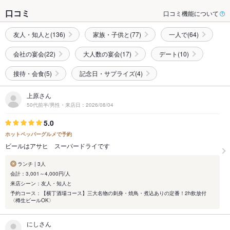
口コミ
口コミ機能について
友人・知人と(136)
家族・子供と(77)
一人で(64)
会社の宴会(22)
大人数の宴会(17)
デート(10)
接待・会食(5)
記念日・サプライズ(4)
上原さん
50代前半/男性・来店日：2026/08/04
5.0
ホットペッパーグルメで予約
ビールはアサヒ スーパードライです
ランチ | 3人
会計：3,001～4,000円/人
来店シーン：友人・知人と
予約コース：【横丁酒場コース】三大名物の刺身・焼鳥・煮込ありの定番！2h飲放付
〈樽生ビールOK〉
にしさん