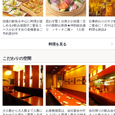
自慢の鮮魚を中心に料理が楽
思わず驚く分厚さが自慢！庄
仕事終わりのサク
しめる♪飲み放題付ご宴会コ
やの新鮮お刺身★仲卸組合盛
ご宴会に！庄やは
ースがおすすめ◎各種宴会ご
り　＜十～十二種＞　1人前
料理も絶品♪
予約受付中
料理を見る
こだわりの空間
少人数から大人数まで人数に
お座敷個室は、会社宴会や打
会社帰りの飲み会
あわせてお席をご用意！女子
ち上げにも最適！最大で46名
まった飲み会も！