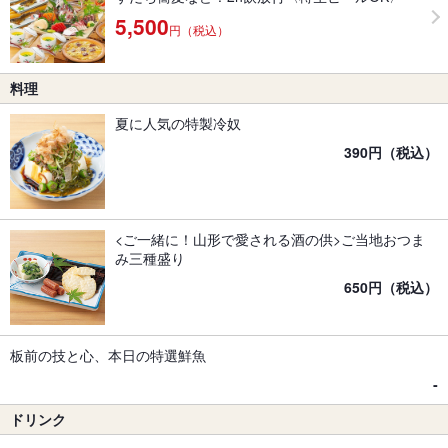
5,500
円（税込）
料理
夏に人気の特製冷奴
390円（税込）
<ご一緒に！山形で愛される酒の供>ご当地おつま
み三種盛り
650円（税込）
板前の技と心、本日の特選鮮魚
‐
ドリンク