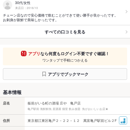
30代/女性
来店日：2016/10
チェーン店なので安心価格で飲むことができて使い勝手が良かったです。
お刺身が新鮮で美味しかったです。
すべての口コミを見る
アプリ
なら何度もログイン不要ですぐ確認！
ワンタップで手軽につかえる
アプリでブックマーク
基本情報
店名
板前がいる町の酒場 庄や 亀戸店
亀戸駅前 海鮮鮮魚 居酒屋 個室 飲み放題 魚がおいしいお店★
住所
東京都江東区亀戸２－２２－１２ 萬富亀戸駅前ビル２F