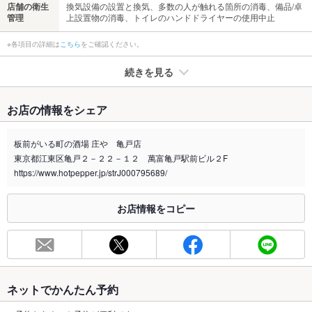
店舗の衛生
換気設備の設置と換気、多数の人が触れる箇所の消毒、備品/卓
管理
上設置物の消毒、トイレのハンドドライヤーの使用中止
※各項目の詳細は
こちら
をご確認ください。
続きを見る
たばこ
お店の情報をシェア
禁煙・喫煙
全席禁煙
喫煙ルーム(飲食不可)有
板前がいる町の酒場 庄や 亀戸店
東京都江東区亀戸２－２２－１２ 萬富亀戸駅前ビル２F
喫煙専用室
あり
https://www.hotpepper.jp/strJ000795689/
※2020年4月1日～受動喫煙対策に関する法律が施行されています。正しい情報はお店へお問い
合わせください。
お店情報をコピー
お席
総席数
129席(50名様以上の人数は要相談。各種宴会の予約承り中!)
最大宴会収
50人(50名様以上の人数は要相談。各種宴会の予約承り中!)
容人数
ネットでかんたん予約