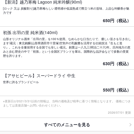
【新潟】越乃寒梅 Lagoon 純米吟醸(90ml)
[ロック 又は 炭酸割り]越乃寒梅らしい透明感や低温熟成で際立つ米の旨味、上品な吟醸香が魅
力です
650円（税込）
初孫 出羽の里 純米酒(140ml)
山形オリジナル酒米「出羽の里」を100％使用。なめらかな口当たりで、優しい旨さを引き出し
ます/蔵元：東北銘醸(山形県酒田市十里塚)空気中の乳酸菌を活用する伝統技法『生もと造
り』。これを全量採用する全国でも珍しい蔵元。創業は一八九三(明治二十六)年。庄内地方の恵
みと歩む歴史の中で「初孫」という全国区ブランドを輩出。国際的な品評会などで多数の受賞
歴を誇ります。
630円（税込）
【アサヒビール】スーパードライ 中生
世界に誇るブランドビール
550円（税込）
※更新日が2021/3/31以前の情報は、当時の価格及び税率に基づく情報となります。 価格につき
ましては直接店舗へお問い合わせください。
2026/07/01 更新
すべてのメニューを見る