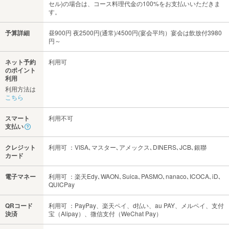
セル)の場合は、コース料理代金の100%をお支払いいただきま
す。
予算詳細
昼900円 夜2500円(通常)/4500円(宴会平均）宴会は飲放付3980
円～
ネット予約
利用可
のポイント
利用
利用方法は
こちら
スマート
利用不可
支払い
クレジット
利用可 ：VISA､マスター､アメックス､DINERS､JCB､銀聯
カード
電子マネー
利用可 ：楽天Edy､WAON､Suica､PASMO､nanaco､ICOCA､iD､
QUICPay
QRコード
利用可 ：PayPay、楽天ペイ、d払い、au PAY、メルペイ、支付
決済
宝（Alipay）、微信支付（WeChat Pay）