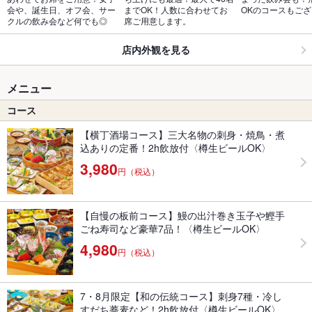
会や、誕生日、オフ会、サー
までOK！人数に合わせてお
OKのコースもご
クルの飲み会など何でも◎
席ご用意します。
店内外観を見る
メニュー
コース
【横丁酒場コース】三大名物の刺身・焼鳥・煮
込ありの定番！2h飲放付〈樽生ビールOK〉
3,980
円（税込）
【自慢の板前コース】鰻の出汁巻き玉子や鰹手
ごね寿司など豪華7品！〈樽生ビールOK〉
4,980
円（税込）
7・8月限定【和の伝統コース】刺身7種・冷し
すだち蕎麦など！2h飲放付〈樽生ビールOK〉