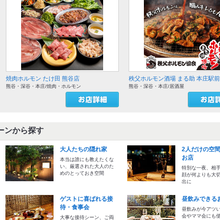
焼肉ホルモン たけ田 熊谷店
秩父ホルモン酒場 まる助 本庄駅
熊谷・深谷・本庄/焼肉・ホルモン
熊谷・深谷・本庄/居酒屋
ーンから探す
大人たちの隠れ家
2人だけの空
お店
本当は誰にも教えたくな
い、厳選された大人のた
特別な一夜、相
めのとっておき空間
顔が何よりも大
出に
ゲストに喜ばれる接
昼飲みできる
待・食事会
昼飲みが今アツ
会やママ会にも
大事な接待シーン、ご両