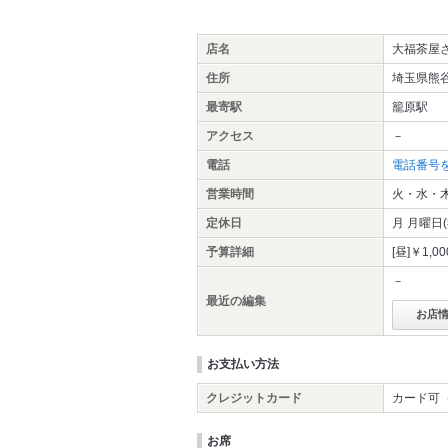
店名
大福茶屋
住所
埼玉県熊谷
最寄駅
籠原駅
アクセス
－
電話
電話番号
営業時間
火・水・木・
定休日
月 月曜日
予算詳細
[昼]￥1,0
－
最近の編集
お店
お支払い方法
クレジットカード
カード可（
お席