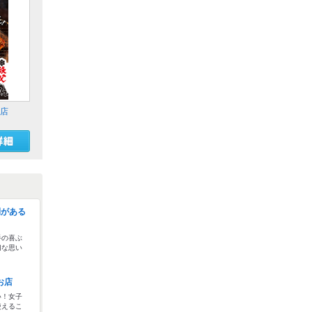
前店
間がある
手の喜ぶ
切な思い
お店
い！女子
使えるこ