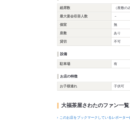
総席数
（座敷の
最大宴会収容人数
－
個室
無
座敷
あり
貸切
不可
設備
駐車場
有
お店の特徴
お子様連れ
子供可
大福茶屋さわたのファン一覧
このお店をブックマークしているレポーター(