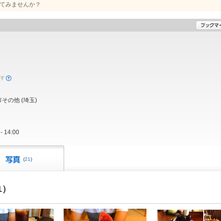
てみませんか？
ます
市その他
(
埼玉
)
14:00
(
21
)
1）