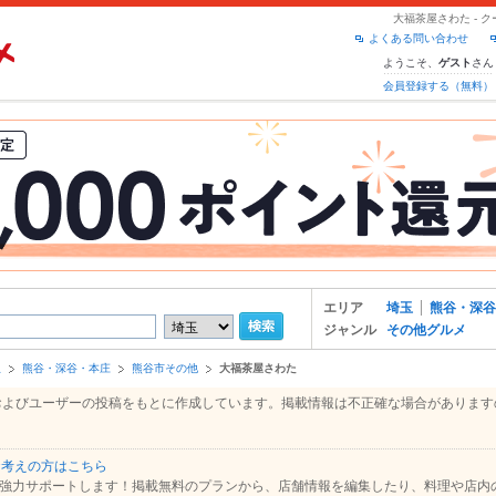
大福茶屋さわた - 
よくある問い合わせ
ようこそ、
さん
ゲスト
会員登録する（無料）
エリア
埼玉
熊谷・深谷
ジャンル
その他グルメ
玉
熊谷・深谷・本庄
熊谷市その他
大福茶屋さわた
報、およびユーザーの投稿をもとに作成しています。掲載情報は不正確な場合がありま
お考えの方はこちら
強力サポートします！掲載無料のプランから、店舗情報を編集したり、料理や店内