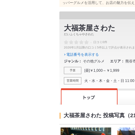
ッパーグルメを活用して、お店の魅力を伝え
大福茶屋さわた
だいふくちゃやさわた
-
口コミ0件
2026年1月以降の口コミ5件以上で評点が表示され
電話番号を表示する
ジャンル
その他グルメ
エリア
熊谷
[昼]￥1,000～￥1,999
予算
火・水・木・金・土・日 11:00 - 
営業時間
大福茶屋さわた 投稿写真（2