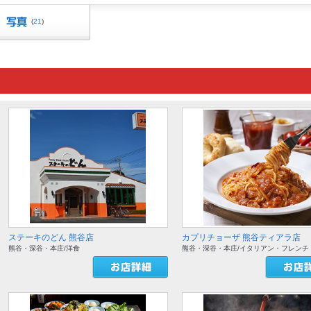
(
21
)
ステーキのどん 熊谷店
カプリチョーザ 熊谷ティアラ店
熊谷・深谷・本庄/洋食
熊谷・深谷・本庄/イタリアン・フレンチ