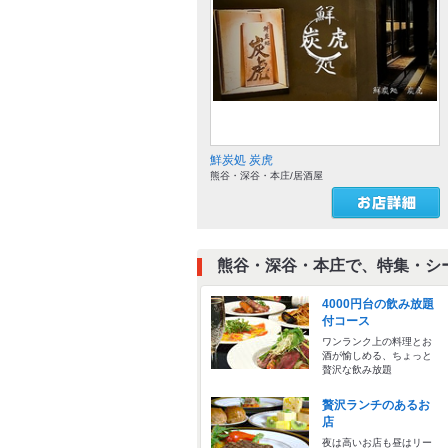
鮮炭処 炭虎
熊谷・深谷・本庄/居酒屋
熊谷・深谷・本庄で、特集・シ
4000円台の飲み放題
付コース
ワンランク上の料理とお
酒が愉しめる、ちょっと
贅沢な飲み放題
贅沢ランチのあるお
店
夜は高いお店も昼はリー