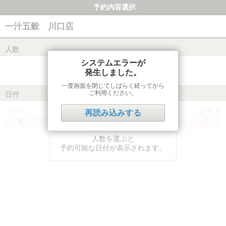
予約内容選択
一汁五穀 川口店
人数
システムエラーが
発生しました。
一度画面を閉じてしばらく経ってから
ご利用ください。
日付
前月
翌月
再読み込みする
月
火
水
木
金
土
日
人数を選ぶと
予約可能な日付が表示されます。