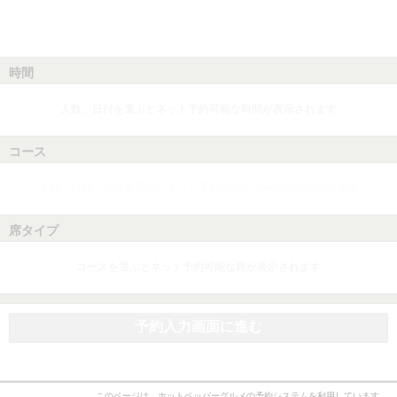
時間
人数、日付を選ぶとネット予約可能な時間が表示されます
コース
人数、日付、時間を選ぶとネット予約可能なコースが表示されます
席タイプ
コースを選ぶとネット予約可能な席が表示されます
予約入力画面に進む
このページは、ホットペッパーグルメの予約システムを利用しています。