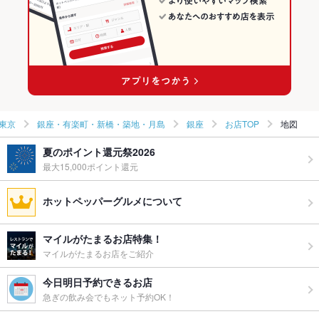
東京
銀座・有楽町・新橋・築地・月島
銀座
お店TOP
地図
夏のポイント還元祭2026
最大15,000ポイント還元
ホットペッパーグルメについて
マイルがたまるお店特集！
マイルがたまるお店をご紹介
今日明日予約できるお店
急ぎの飲み会でもネット予約OK！