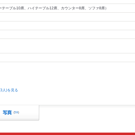
ーテーブル10席、ハイテーブル12席、カウンター8席、ソファ8席）
3人)を見る
(
59
)