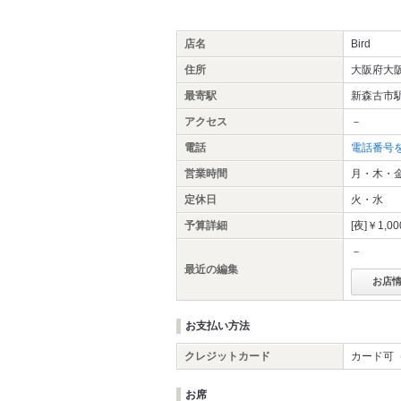
店名
Bird
住所
大阪府大阪
最寄駅
新森古市
アクセス
－
電話
電話番号
営業時間
月・木・金・土
定休日
火・水
予算詳細
[夜]￥1,0
－
最近の編集
お店
お支払い方法
クレジットカード
カード可（
お席