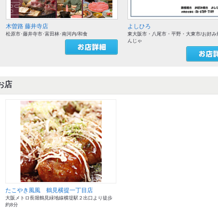
木曽路 藤井寺店
よしひろ
松原市･藤井寺市･富田林･南河内/和食
東大阪市・八尾市・平野・大東市/お好み
んじゃ
お店
たこやき風風 鶴見横提一丁目店
大阪メトロ長堀鶴見緑地線横堤駅２出口より徒歩
約8分