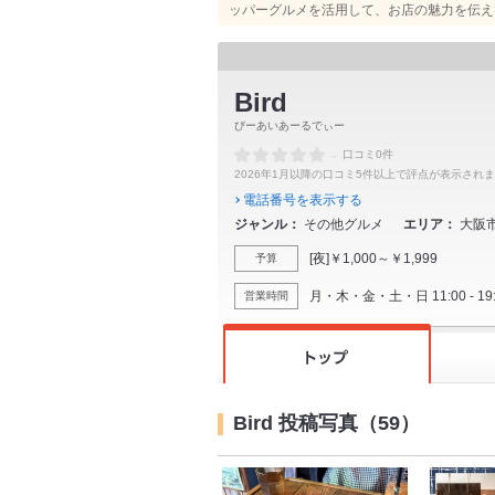
ッパーグルメを活用して、お店の魅力を伝え
Bird
びーあいあーるでぃー
-
口コミ0件
2026年1月以降の口コミ5件以上で評点が表示され
電話番号を表示する
ジャンル
その他グルメ
エリア
大阪
[夜]￥1,000～￥1,999
予算
月・木・金・土・日 11:00 - 19:0
営業時間
Bird 投稿写真（59）