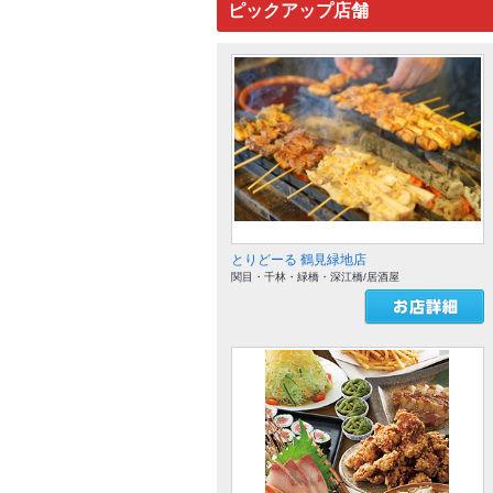
ピックアップ店舗
とりどーる 鶴見緑地店
関目・千林・緑橋・深江橋/居酒屋