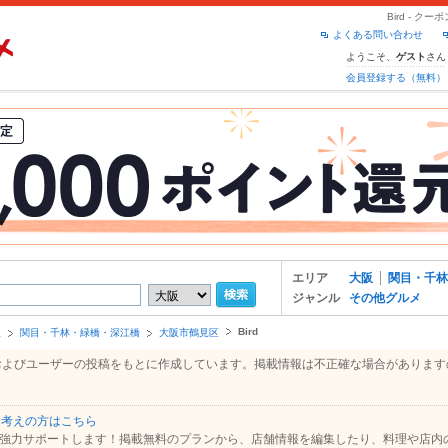
Bird - 
よくある問い合わせ
ようこそ、
さん
ゲスト
会員登録する（無料）
エリア
大阪
関目・千林
ジャンル
その他グルメ
Bird
阪
関目・千林・緑橋・深江橋
大阪市鶴見区
報、およびユーザーの投稿をもとに作成しています。掲載情報は不正確な場合がありま
お考えの方はこちら
強力サポートします！掲載無料のプランから、店舗情報を編集したり、料理や店内