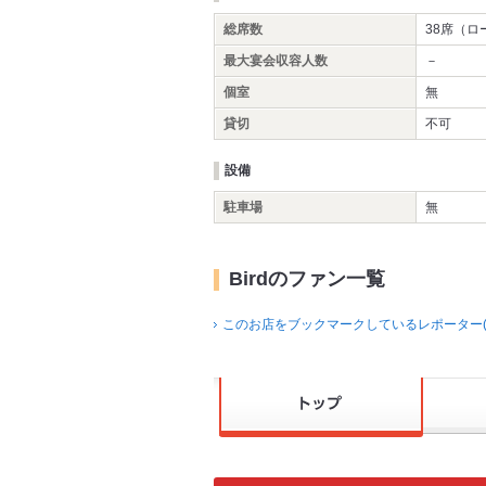
総席数
38席（ロ
最大宴会収容人数
－
個室
無
貸切
不可
設備
駐車場
無
Birdのファン一覧
このお店をブックマークしているレポーター(