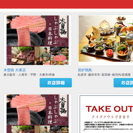
木曽路 大東店
居炉鶏鳥
東大阪市・八尾市・平野・大東市/和食
松原市･藤井寺市･富田林･南河内/居酒屋