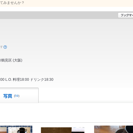
てみませんか？
ます
市鶴見区
(
大阪
)
0 L.O. 料理18:00 ドリンク18:30
(
59
)