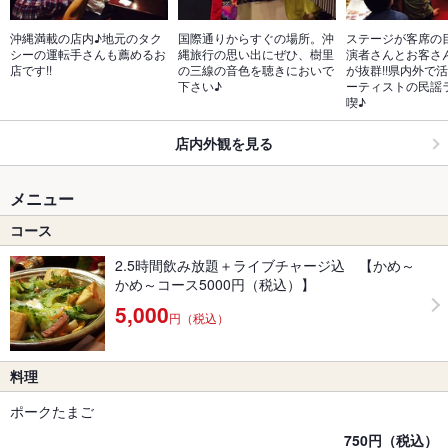
沖縄満載の店内♪地元のタク
国際通りからすぐの場所。沖
ステージが客席の
シーの運転手さんも薦めるお
縄旅行の思い出にぜひ、樹里
演者さんとお客さ
店です!!
の三線の音色を聴きにおいで
が抜群!!県内外で
下さい♪
ーティストの民謡
喫♪
店内外観を見る
メニュー
コース
2.5時間飲み放題＋ライブチャージ込 【かめ～
かめ～コース5000円（税込）】
5,000
円（税込）
料理
ポークたまご
750円（税込）