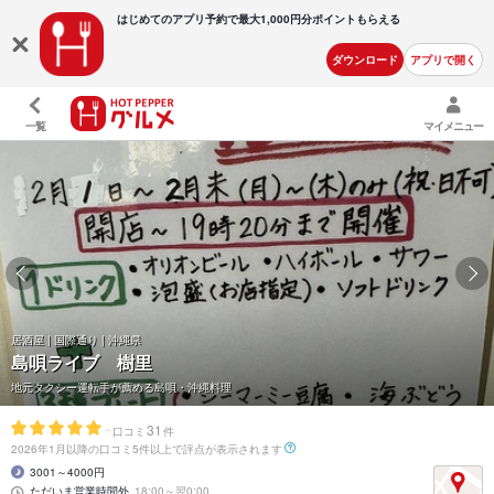
はじめてのアプリ予約で最大
1,000円分ポイントもらえる
ダウンロード
アプリで開く
一覧
マイメニュー
居酒屋 | 国際通り | 沖縄県
島唄ライブ 樹里
地元タクシー運転手が薦める島唄・沖縄料理
-
31
口コミ
件
2026年1月以降の口コミ5件以上で評点が表示されます
3001～4000円
ただいま営業時間外
18:00～翌0:00