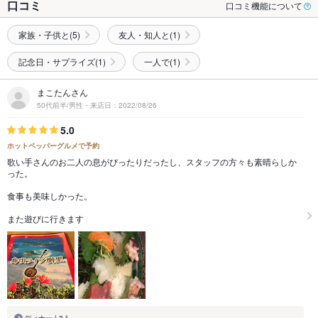
口コミ
口コミ機能について
家族・子供と(5)
友人・知人と(1)
記念日・サプライズ(1)
一人で(1)
まこたんさん
50代前半/男性・来店日：2022/08/26
5.0
ホットペッパーグルメで予約
歌い手さんのお二人の息がぴったりだったし、スタッフの方々も素晴らしか
った。
食事も美味しかった。
また遊びに行きます