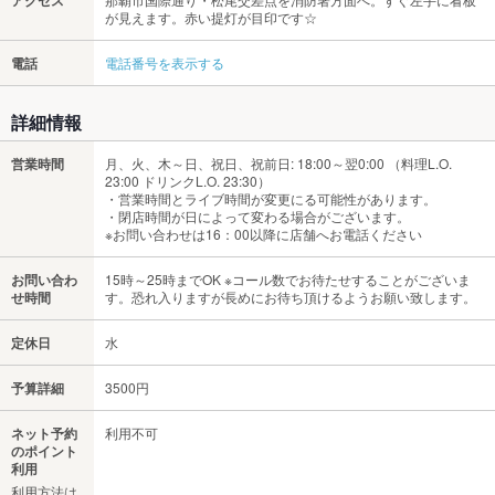
が見えます。赤い提灯が目印です☆
電話
電話番号を表示する
詳細情報
営業時間
月、火、木～日、祝日、祝前日: 18:00～翌0:00 （料理L.O.
23:00 ドリンクL.O. 23:30）
・営業時間とライブ時間が変更にる可能性があります。
・閉店時間が日によって変わる場合がございます。
※お問い合わせは16：00以降に店舗へお電話ください
お問い合わ
15時～25時までOK ※コール数でお待たせすることがございま
せ時間
す。恐れ入りますが長めにお待ち頂けるようお願い致します。
定休日
水
予算詳細
3500円
ネット予約
利用不可
のポイント
利用
利用方法は