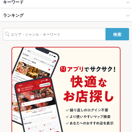
那覇 × 居酒屋
国際通り × 居酒屋
県庁前駅
キーワード
テラス席
なし ：テラス席のご用意はございません。
那覇 × 洋・和洋・各国料理・その他
国際通り × 洋・和洋・各国料理・その他
ランキング
からあげ
沖縄料理
刺身
豆腐料理
しゃぶしゃぶ
そば
天ぷら
貸切
貸切可 ：30名様よりご相談可能。
焼きそば
ステーキ
ピザ
チャーハン
沖縄焼きそば
県庁前駅 × 居酒屋
沖縄
沖縄のグルメランキング
設備
検索
島らっきょうの天ぷら
Wi-Fi
あり
県庁前駅 × 洋・和洋・各国料理・その他
沖縄 × 居酒屋
沖縄の居酒屋ランキング
バリアフリ
なし
沖縄 × 洋・和洋・各国料理・その他
那覇のグルメランキング
ー
那覇の居酒屋ランキング
駐車場
なし ：近くに格安のパーキングがあります。
その他設備
－
国際通りのグルメランキング
その他
国際通りの居酒屋ランキング
飲み放題
あり ：2.5時間（2時間半）飲み放題付きプラン⇒3000円～
食べ放題
なし ：相談可能です。
お子様連れ
お子様連れ歓迎 ：全面座敷になっております。