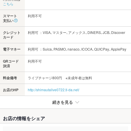
こちら
スマート
利用不可
支払い
クレジット
利用可 ：VISA､マスター､アメックス､DINERS､JCB､Discover
カード
電子マネー
利用可 ：Suica､PASMO､nanaco､ICOCA､QUICPay､ApplePay
QRコード
利用不可
決済
料金備考
ライブチャージ800円 ※未成年者は無料
お店のHP
http://shimautalive0722.ti-da.net/
続きを見る
たばこ
お店の情報をシェア
禁煙・喫煙
全席禁煙
入口に灰皿設置しております。