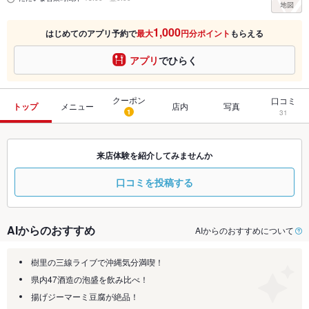
1,000
はじめてのアプリ予約で
最大
円分ポイント
もらえる
アプリ
でひらく
クーポン
口コミ
トップ
メニュー
店内
写真
1
31
来店体験を紹介してみませんか
口コミを投稿する
AIからのおすすめ
AIからのおすすめについて
樹里の三線ライブで沖縄気分満喫！
県内47酒造の泡盛を飲み比べ！
揚げジーマーミ豆腐が絶品！