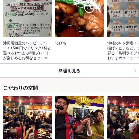
沖縄居酒屋のハッピーアワ
てびち
沖縄の味を満喫！
ー！1500円でドリンク1杯と
揚げテビチなど、
選べるおつまみ3種プレート
彩る「島唄ライブ 
が楽しめるお得なセット☆
おすすめメニュー1
料理を見る
こだわりの空間