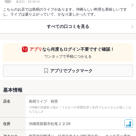
来店日：2018/10
こちらのお店では島唄のライブがあります。沖縄らしい料理も美味しいです
し、ライブは盛り上がっていて、かなり楽しかったです。
すべての口コミを見る
アプリ
なら何度もログイン不要ですぐ確認！
ワンタップで手軽につかえる
アプリでブックマーク
基本情報
店名
島唄ライブ 樹里
108種の泡盛取り揃え！うちなーの雰囲気漂う店内でちゅらさんが楽しくお
もてなし♪
住所
沖縄県那覇市松尾２-2-29
アクセス
那覇市国際通り・松尾交差点を消防署方面へ。すぐ左手に看板