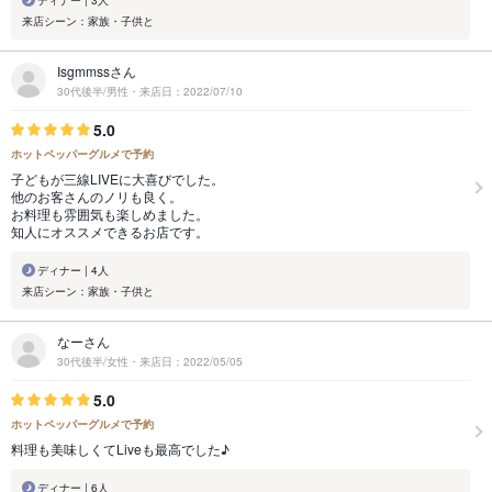
ディナー | 3人
来店シーン：家族・子供と
Isgmmssさん
30代後半/男性・来店日：2022/07/10
5.0
ホットペッパーグルメで予約
子どもが三線LIVEに大喜びでした。
他のお客さんのノリも良く。
お料理も雰囲気も楽しめました。
知人にオススメできるお店です。
ディナー | 4人
来店シーン：家族・子供と
なーさん
30代後半/女性・来店日：2022/05/05
5.0
ホットペッパーグルメで予約
料理も美味しくてLiveも最高でした♪
ディナー | 6人