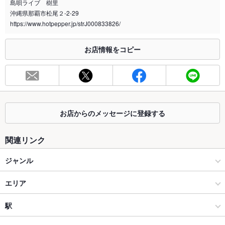
島唄ライブ 樹里
沖縄県那覇市松尾２-2-29
喫煙専用室
なし
https://www.hotpepper.jp/strJ000833826/
※2020年4月1日～受動喫煙対策に関する法律が施行されています。正しい情報はお店へお問い
合わせください。
お店情報をコピー
お席
総席数
50席
最大宴会収
50人
容人数
お店からのメッセージに登録する
個室
なし ：個室のご用意はございません。
関連リンク
座敷
あり ：人数に合わせて組み換えOK。48名様まで対応可能。
ジャンル
掘りごたつ
なし ：掘りごたつ席のご用意はございません。
居酒屋
エリア
カウンター
あり ：お一人様でも入りやすいカウンター席は５名様まで対応
可能。
洋・和洋・各国料理・その他
国際通り
駅
ソファー
なし ：ソファー席のご用意はございません。