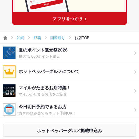
ウェディン
－
グパーティ
ー二次会
ライブショ
あり
ー
沖縄
那覇
国際通り
お店TOP
備考
－
夏のポイント還元祭2026
最大15,000ポイント還元
ホットペッパーグルメについて
マイルがたまるお店特集！
マイルがたまるお店をご紹介
今日明日予約できるお店
急ぎの飲み会でもネット予約OK！
ホットペッパーグルメ掲載申込み