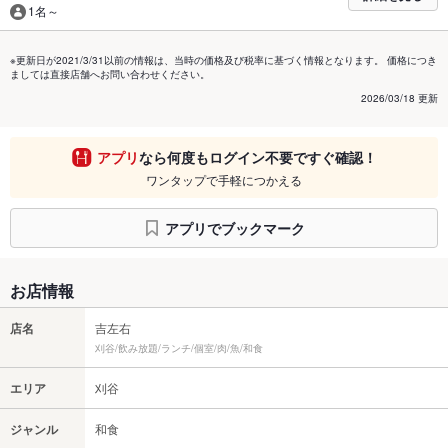
1名～
※更新日が2021/3/31以前の情報は、当時の価格及び税率に基づく情報となります。 価格につき
ましては直接店舗へお問い合わせください。
2026/03/18 更新
アプリ
なら何度もログイン不要ですぐ確認！
ワンタップで手軽につかえる
アプリでブックマーク
お店情報
店名
吉左右
刈谷/飲み放題/ランチ/個室/肉/魚/和食
エリア
刈谷
ジャンル
和食