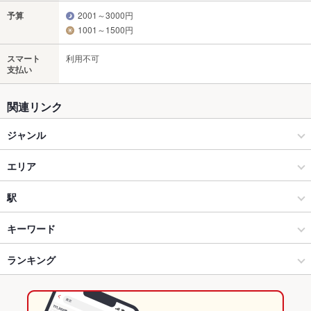
予算
2001～3000円
1001～1500円
スマート
利用不可
支払い
関連リンク
ジャンル
和食
エリア
和食全般
刈谷
駅
安城・刈谷・岡崎・知立・蒲郡 × 和食
刈谷 × 和食
刈谷駅
キーワード
安城・刈谷・岡崎・知立・蒲郡 × 和食全般
刈谷 × 和食全般
重原駅
ランキング
からあげ
お茶漬け
エビ料理
カニ料理
刺身
湯豆腐
海鮮丼
そば
うなぎ
天ぷら
茶碗蒸し
天丼
デザート
エビ天丼
野田新町駅 × 和食
愛知
野田新町駅
愛知のグルメランキング