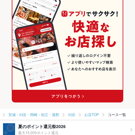
野田新町駅 × 和食全般
愛知 × 和食
愛知の和食ランキング
愛知 × 和食全般
安城・刈谷・岡崎・知立・蒲郡のグルメランキング
安城・刈谷・岡崎・知立・蒲郡の和食ランキング
刈谷のグルメランキング
刈谷の和食ランキング
安城・刈谷・岡崎・知立・蒲郡
刈谷
お店TOP
コース一覧
夏のポイント還元祭2026
最大15,000ポイント還元