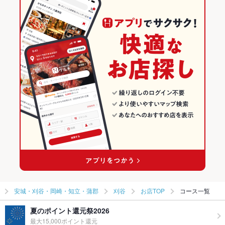
野田新町駅 × 和食全般
愛知 × 和食
愛知の和食ランキング
愛知 × 和食全般
安城・刈谷・岡崎・知立・蒲郡のグルメランキング
安城・刈谷・岡崎・知立・蒲郡の和食ランキング
刈谷のグルメランキング
刈谷の和食ランキング
安城・刈谷・岡崎・知立・蒲郡
刈谷
お店TOP
コース一覧
夏のポイント還元祭2026
最大15,000ポイント還元