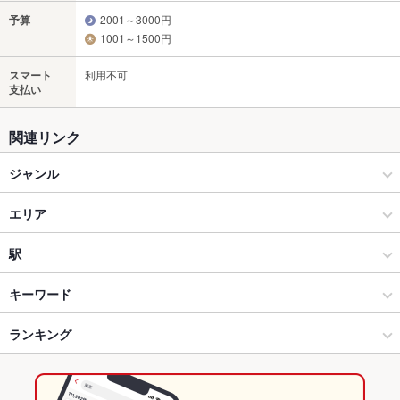
予算
2001～3000円
1001～1500円
スマート
利用不可
支払い
関連リンク
ジャンル
和食
エリア
和食全般
刈谷
駅
安城・刈谷・岡崎・知立・蒲郡 × 和食
刈谷 × 和食
刈谷駅
キーワード
安城・刈谷・岡崎・知立・蒲郡 × 和食全般
刈谷 × 和食全般
重原駅
ランキング
からあげ
お茶漬け
エビ料理
カニ料理
刺身
湯豆腐
海鮮丼
そば
うなぎ
天ぷら
茶碗蒸し
天丼
デザート
エビ天丼
野田新町駅 × 和食
愛知
野田新町駅
愛知のグルメランキング