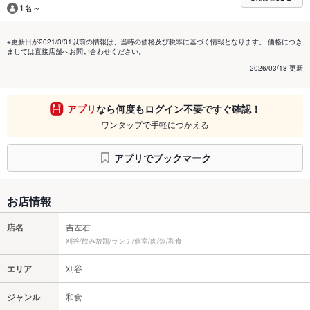
1名～
※更新日が2021/3/31以前の情報は、当時の価格及び税率に基づく情報となります。 価格につき
ましては直接店舗へお問い合わせください。
2026/03/18 更新
アプリ
なら何度もログイン不要ですぐ確認！
ワンタップで手軽につかえる
アプリでブックマーク
お店情報
店名
吉左右
刈谷/飲み放題/ランチ/個室/肉/魚/和食
エリア
刈谷
ジャンル
和食