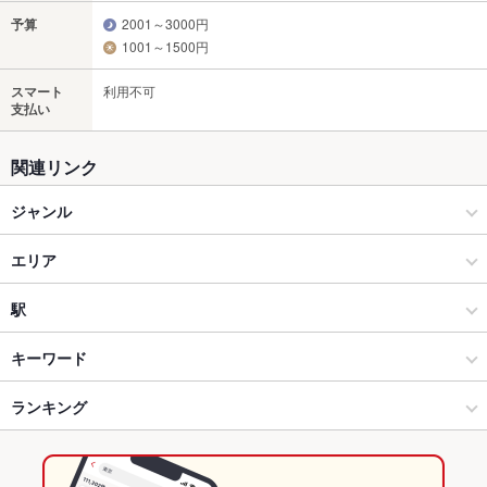
予算
2001～3000円
1001～1500円
スマート
利用不可
支払い
関連リンク
ジャンル
和食
エリア
和食全般
刈谷
駅
安城・刈谷・岡崎・知立・蒲郡 × 和食
刈谷 × 和食
刈谷駅
キーワード
安城・刈谷・岡崎・知立・蒲郡 × 和食全般
刈谷 × 和食全般
重原駅
ランキング
からあげ
お茶漬け
エビ料理
カニ料理
刺身
湯豆腐
海鮮丼
そば
うなぎ
天ぷら
茶碗蒸し
天丼
デザート
エビ天丼
野田新町駅 × 和食
愛知
野田新町駅
愛知のグルメランキング