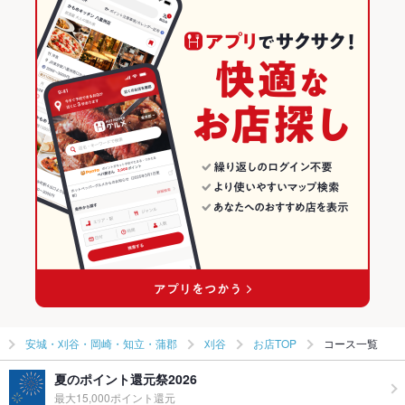
野田新町駅 × 和食全般
愛知 × 和食
愛知の和食ランキング
愛知 × 和食全般
安城・刈谷・岡崎・知立・蒲郡のグルメランキング
安城・刈谷・岡崎・知立・蒲郡の和食ランキング
刈谷のグルメランキング
刈谷の和食ランキング
安城・刈谷・岡崎・知立・蒲郡
刈谷
お店TOP
コース一覧
夏のポイント還元祭2026
最大15,000ポイント還元