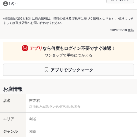
1名～
※更新日が2021/3/31以前の情報は、当時の価格及び税率に基づく情報となります。 価格につき
ましては直接店舗へお問い合わせください。
2026/03/18 更新
アプリ
なら何度もログイン不要ですぐ確認！
ワンタップで手軽につかえる
アプリでブックマーク
お店情報
店名
吉左右
刈谷/飲み放題/ランチ/個室/肉/魚/和食
エリア
刈谷
ジャンル
和食