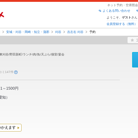
ネット予約・空席照会 
よくある問い合わせ
ようこそ、
さん
ゲスト
会員登録する（無料）
知
安城・刈谷・岡崎・知立・蒲郡
刈谷
吉左右 刈谷
予約
東刈谷/野田新町/ランチ/肉/魚/天ぷら/個室/宴会
コミ147件
01～1500円
愛知
）
つかえます