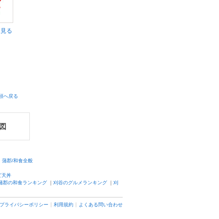
く見る
頭へ戻る
図
蒲郡/和食全般
ビ天丼
蒲郡の和食ランキング
｜
刈谷のグルメランキング
｜
刈
プライバシーポリシー
利用規約
よくある問い合わせ