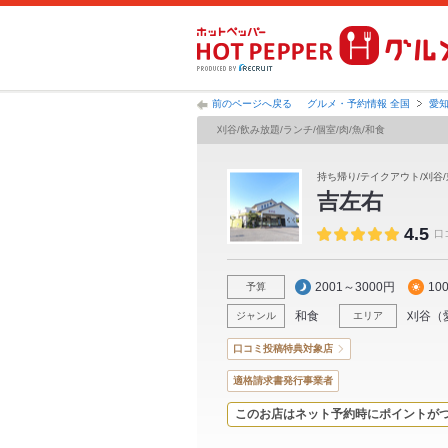
前のページへ戻る
グルメ・予約情報 全国
愛
刈谷/飲み放題/ランチ/個室/肉/魚/和食
持ち帰り/テイクアウト/刈谷/
吉左右
4.5
口
2001～3000円
10
予算
和食
刈谷
（
ジャンル
エリア
口コミ投稿特典対象店
適格請求書発行事業者
このお店はネット予約時にポイントが