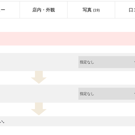
ュー
店内・外観
写真
口
(19)
い。