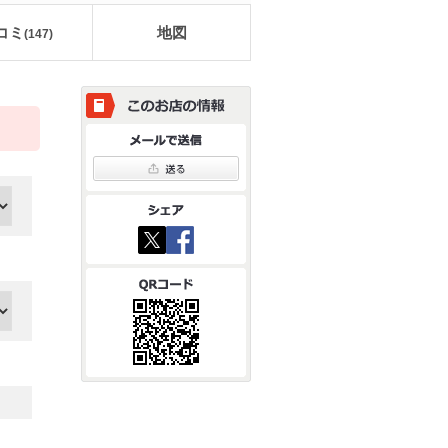
コミ
地図
(
147
)