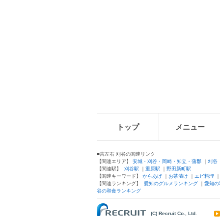
トップ
メニュー
■吉左右 刈谷の関連リンク
【関連エリア】
安城・刈谷・岡崎・知立・蒲郡
｜
刈谷
【関連駅】
刈谷駅
｜
重原駅
｜
野田新町駅
【関連キーワード】
からあげ
｜
お茶漬け
｜
エビ料理
【関連ランキング】
愛知のグルメランキング
｜
愛知の
谷の和食ランキング
(C) Recruit Co., Ltd.