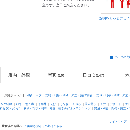
立です。当日ご来店ください。
説明をもっと詳し
ページの先
店内・外観
写真
口コミ
地
(19)
(
147
)
【関連ジャンル】
和食トップ
｜
安城・刈谷・岡崎・知立・蒲郡/和食
｜
安城・刈谷・岡崎・知立・
｜
カニ料理
｜
刺身
｜
湯豆腐
｜
海鮮丼
｜
そば
｜
うなぎ
｜
天ぷら
｜
茶碗蒸し
｜
天丼
｜
デザート
｜
エ
和食ランキング
｜
安城・刈谷・岡崎・知立・蒲郡のグルメランキング
｜
安城・刈谷・岡崎・知立・
サイトマップ
飲食店の皆様へ
ご掲載をお考えの方はこちら