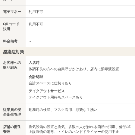
電子マネー
利用不可
QRコード
利用不可
決済
料金備考
－
感染症対策
お客様への
入店時
取り組み
体調不良の方への自粛呼びかけあり、店内に消毒液設置
会計処理
会計スペースに仕切りあり
テイクアウトサービス
テイクアウト用待ちスペースあり
従業員の安
勤務時の検温、マスク着用、頻繁な手洗い
全衛生管理
店舗の衛生
換気設備の設置と換気、多数の人が触れる箇所の消毒、備品/卓
管理
上設置物の消毒、トイレのハンドドライヤーの使用中止