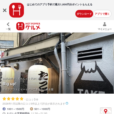
はじめてのアプリ予約で最大
1,000円分ポイントもらえる
ダウンロード
アプリで開く
一覧
マイメニュー
お好み焼き・もんじゃ | 天神 | 福岡県
Big up!
テイクアウトとイートインできるたこ焼き屋
-
0
口コミ
件
2026年1月以降の口コミ5件以上で評点が表示されます
1001～1500円
501～1000円
ただいま営業時間外
11:30～21:00