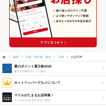
飲み放題
なし
食べ放題
なし
お子様連れ
お子様連れ不可
ウェディン
－
グパーティ
ー二次会
備考
－
福岡
天神・西中洲・春吉
天神
お店TOP
夏のポイント還元祭2026
最大15,000ポイント還元
ホットペッパーグルメについて
マイルがたまるお店特集！
マイルがたまるお店をご紹介