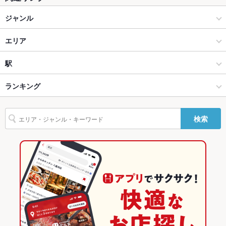
掘りごたつ
なし
ジャンル
カウンター
なし
お好み焼き・もんじゃ
エリア
ソファー
なし
粉もの全般
天神
駅
テラス席
なし
天神・西中洲・春吉 × お好み焼き・もんじゃ
天神 × お好み焼き・もんじゃ
渡辺通駅
ランキング
貸切
貸切不可
天神・西中洲・春吉 × 粉もの全般
天神 × 粉もの全般
福岡のグルメランキング
設備
検索
渡辺通駅 × お好み焼き・もんじゃ
福岡
福岡のお好み焼き・もんじゃランキング
Wi-Fi
未確認
渡辺通駅 × 粉もの全般
福岡 × お好み焼き・もんじゃ
天神・西中洲・春吉のグルメランキング
バリアフリ
なし
ー
福岡 × 粉もの全般
天神・西中洲・春吉のお好み焼き・もんじゃランキング
駐車場
なし
天神のグルメランキング
その他設備
－
天神のお好み焼き・もんじゃランキング
その他