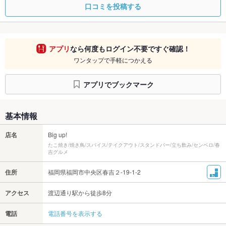
口コミを投稿する
アプリ
なら何度もログイン不要ですぐ確認！
ワンタップで手軽につかえる
アプリでブックマーク
基本情報
店名
Big up!
たこ焼き/焼き鳥/スパイス/テイクアウト/スタンドバー/立ち飲み/センベロ/春
吉グルメ
住所
福岡県福岡市中央区春吉２-19-1-2
アクセス
渡辺通り駅から徒歩8分
電話
電話番号を表示する