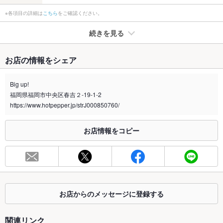
※各項目の詳細は
こちら
をご確認ください。
続きを見る
たばこ
お店の情報をシェア
禁煙・喫煙
全席喫煙可
Big up!
喫煙専用室
なし
福岡県福岡市中央区春吉２-19-1-2
https://www.hotpepper.jp/strJ000850760/
※2020年4月1日～受動喫煙対策に関する法律が施行されています。正しい情報はお店へお問い
合わせください。
お店情報をコピー
お席
総席数
10席
最大宴会収
－
容人数
お店からのメッセージに登録する
個室
なし
座敷
なし
関連リンク