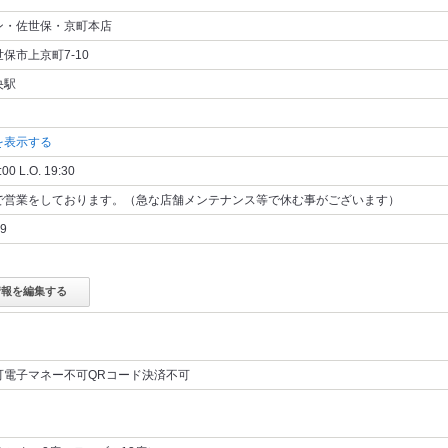
ン・佐世保・京町本店
保市上京町7-10
央駅
を表示する
:00 L.O. 19:30
で営業をしております。（急な店舗メンテナンス等で休む事がございます）
9
情報を編集する
可電子マネー不可QRコード決済不可