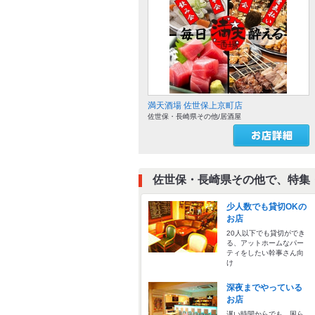
満天酒場 佐世保上京町店
佐世保・長崎県その他/居酒屋
佐世保・長崎県その他で、特集
少人数でも貸切OKの
お店
20人以下でも貸切ができ
る、アットホームなパー
ティをしたい幹事さん向
け
深夜までやっている
お店
遅い時間からでも、困ら