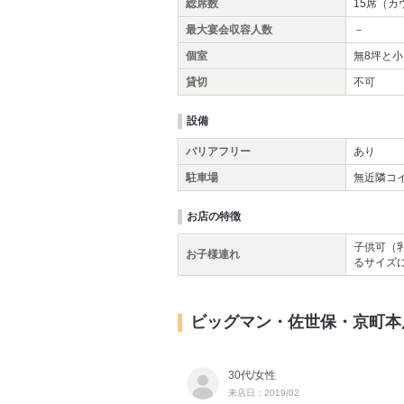
総席数
15席（カ
最大宴会収容人数
－
個室
無8坪と
貸切
不可
設備
バリアフリー
あり
駐車場
無近隣コ
お店の特徴
子供可（
お子様連れ
るサイズ
ビッグマン・佐世保・京町本
30代/女性
来店日：2019/02