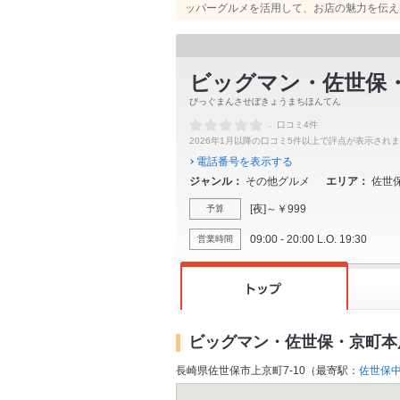
ッパーグルメを活用して、お店の魅力を伝え
ビッグマン・佐世保
びっぐまんさせぼきょうまちほんてん
-
口コミ4件
2026年1月以降の口コミ5件以上で評点が表示され
電話番号を表示する
ジャンル
その他グルメ
エリア
佐世
[夜]～￥999
予算
09:00 - 20:00 L.O. 19:30
営業時間
ビッグマン・佐世保・京町本
長崎県佐世保市上京町7-10（最寄駅：
佐世保