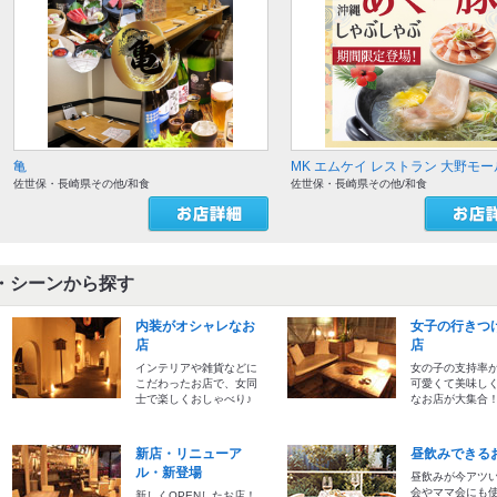
亀
MK エムケイ レストラン 大野モー
佐世保・長崎県その他/和食
佐世保・長崎県その他/和食
・シーンから探す
内装がオシャレなお
女子の行きつ
店
店
インテリアや雑貨などに
女の子の支持率
こだわったお店で、女同
可愛くて美味し
士で楽しくおしゃべり♪
なお店が大集合
新店・リニューア
昼飲みできる
ル・新登場
昼飲みが今アツ
会やママ会にも
新しくOPENしたお店！