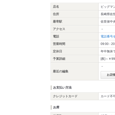
店名
ビッグマ
住所
長崎県佐世
最寄駅
佐世保中
アクセス
－
電話
電話番号
営業時間
09:00 - 20
定休日
年中無休
予算詳細
[夜]～￥99
－
最近の編集
お店
お支払い方法
クレジットカード
カード不
お席