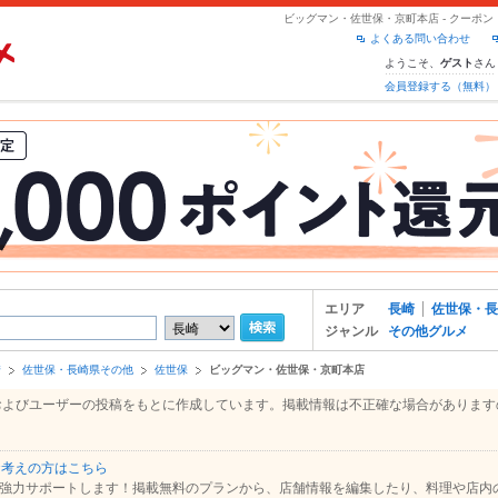
ビッグマン・佐世保・京町本店 - クーポ
よくある問い合わせ
ようこそ、
さん
ゲスト
会員登録する（無料）
エリア
長崎
佐世保・長
ジャンル
その他グルメ
崎
佐世保・長崎県その他
佐世保
ビッグマン・佐世保・京町本店
報、およびユーザーの投稿をもとに作成しています。掲載情報は不正確な場合がありま
お考えの方はこちら
強力サポートします！掲載無料のプランから、店舗情報を編集したり、料理や店内