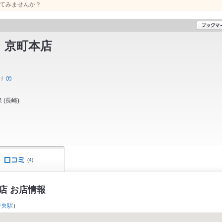
てみませんか？
・京町本店
ます
保
(
長崎
)
(
4
)
店 お店情報
中央駅
）