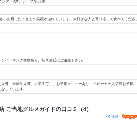
ウンター2席、テーブル13席）
小さいお店にたくさんの笑顔が溢れています。大好きな人と寄り添って食べてくださ
インパーキング多数あり。駐車違反はご遠慮下さい。
乳児可、未就学児可、小学生可）、お子様メニューあり、ベビーカー入店可お子様に
になっています。
店 ご当地グルメガイドの口コミ（4）
提供 :