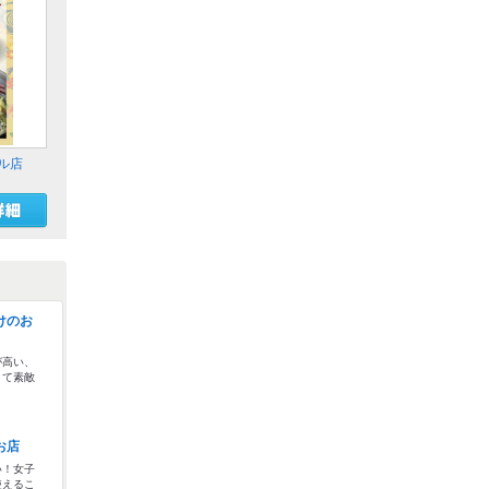
ル店
けのお
が高い、
くて素敵
！
お店
い！女子
使えるこ