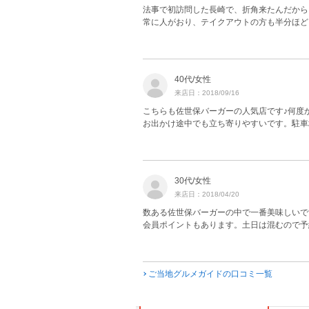
法事で初訪問した長崎で、折角来たんだから
常に人がおり、テイクアウトの方も半分ほど
40代/女性
来店日：2018/09/16
こちらも佐世保バーガーの人気店です♪何度
お出かけ途中でも立ち寄りやすいです。駐車
30代/女性
来店日：2018/04/20
数ある佐世保バーガーの中で一番美味しいで
会員ポイントもあります。土日は混むので予
ご当地グルメガイドの口コミ一覧