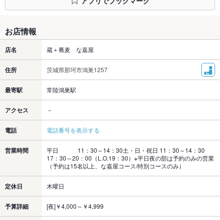
アプリでブックマーク
お店情報
店名
蔵＋蕎麦 な嘉屋
住所
茨城県那珂市鴻巣1257
最寄駅
常陸鴻巣駅
アクセス
－
電話
電話番号を表示する
営業時間
平日 11：30～14：30土・日・祝日 11：30～14：30
17：30～20：00（L.O.19：30）※平日夜の部は予約のみの営業
（予約は15名以上、な嘉屋コース/特別コースのみ）
定休日
木曜日
予算詳細
[夜]￥4,000～￥4,999