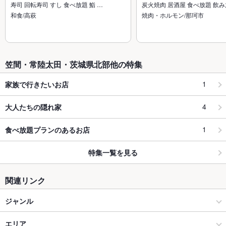
寿司 回転寿司 すし 食べ放題 鮨 …
炭火焼肉 居酒屋 食べ放題 飲
和食/高萩
焼肉・ホルモン/那珂市
笠間・常陸太田・茨城県北部他の特集
1
家族で行きたいお店
4
大人たちの隠れ家
1
食べ放題プランのあるお店
特集一覧を見る
関連リンク
ジャンル
和食
エリア