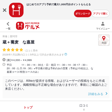
はじめてのアプリ予約で最大
1,000円分ポイントもらえる
ダウンロード
アプリで開く
一覧
マイメニュー
和食｜那珂市
蔵＋蕎麦 な嘉屋
-
8
口コミ
件
2026年1月以降の口コミ5件以上で評点が表示されます
[夜]￥4,000～￥4,999
平日 11：30～14：30土・日・祝日 11：30～14：30 17：30～
20：00（L.O.19：30）※平日夜の部は予約のみの営業（予約は15名以上、な
嘉屋コース/特別コースのみ）
このページは、Alikeが提供する情報、およびユーザーの投稿をもとに作成
しています。掲載情報は不正確な場合がありますので、事前にご確認の上ご
来店ください。
詳細をみる
口コミ
トップ
8