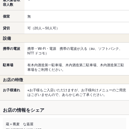
容人数
個室
無
貸切
可（20人～50人可）
設備
携帯の電波
携帯・Wi-Fi・電源 携帯の電波が入る（au、ソフトバンク、
NTT ドコモ）
駐車場
有木内酒造第一駐車場、木内酒造第二駐車場、木内酒造第三駐
車場をご利用ください。
お店の特徴
お子様連れ
※お子様もご入店いただけますが、お子様向けメニューのご用意
はございませんので、あらかじめご了承ください。
お店の情報をシェア
蔵＋蕎麦 な嘉屋