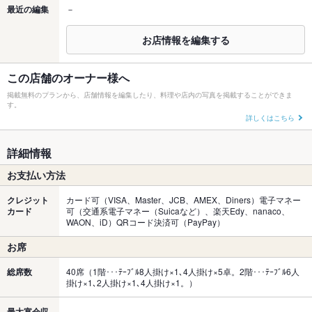
最近の編集
－
お店情報を編集する
この店舗のオーナー様へ
掲載無料のプランから、店舗情報を編集したり、料理や店内の写真を掲載することができま
す。
詳しくはこちら
詳細情報
お支払い方法
クレジット
カード可（VISA、Master、JCB、AMEX、Diners）電子マネー
カード
可（交通系電子マネー（Suicaなど）、楽天Edy、nanaco、
WAON、iD）QRコード決済可（PayPay）
お席
総席数
40席（1階･･･ﾃｰﾌﾞﾙ8人掛け×1､4人掛け×5卓。2階･･･ﾃｰﾌﾞﾙ6人
掛け×1､2人掛け×1､4人掛け×1。）
最大宴会収
－