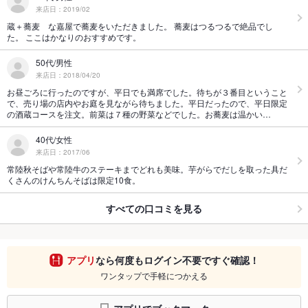
来店日：2019/02
蔵＋蕎麦 な嘉屋で蕎麦をいただきました。 蕎麦はつるつるで絶品でし
た。 ここはかなりのおすすめです。
50代/男性
来店日：2018/04/20
お昼ごろに行ったのですが、平日でも満席でした。待ちが３番目ということ
で、売り場の店内やお庭を見ながら待ちました。平日だったので、平日限定
の酒蔵コースを注文。前菜は７種の野菜などでした。お蕎麦は温かい…
40代/女性
来店日：2017/06
常陸秋そばや常陸牛のステーキまでどれも美味。芋がらでだしを取った具だ
くさんのけんちんそばは限定10食。
すべての口コミを見る
アプリ
なら何度もログイン不要ですぐ確認！
ワンタップで手軽につかえる