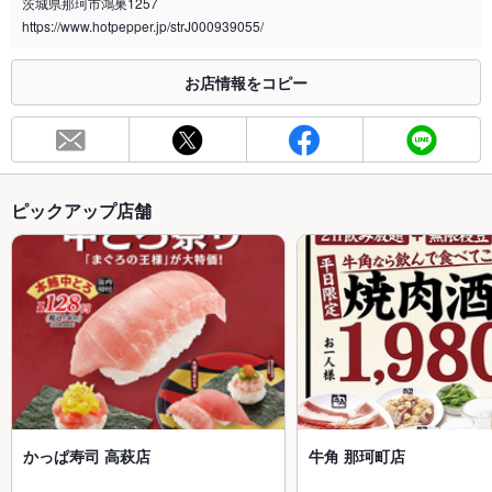
茨城県那珂市鴻巣1257
https://www.hotpepper.jp/strJ000939055/
お店情報をコピー
ピックアップ店舗
かっぱ寿司 高萩店
牛角 那珂町店