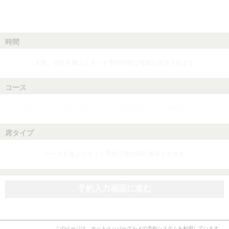
時間
人数、日付を選ぶとネット予約可能な時間が表示されます
コース
人数、日付、時間を選ぶとネット予約可能なコースが表示されます
席タイプ
コースを選ぶとネット予約可能な席が表示されます
予約入力画面に進む
このページは、ホットペッパーグルメの予約システムを利用しています。