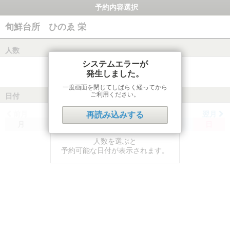
予約内容選択
旬鮮台所 ひのゑ 栄
人数
システムエラーが
発生しました。
一度画面を閉じてしばらく経ってから
ご利用ください。
日付
前月
翌月
再読み込みする
月
火
水
木
金
土
日
人数を選ぶと
予約可能な日付が表示されます。