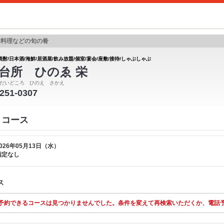
鮮料理などの旬の肴
焼酎/日本酒/海鮮/居酒屋/飲み放題/個室/宴会/座敷/接待/しゃぶしゃぶ
台所 ひのゑ 栄
だいどころ ひのえ さかえ
-251-0307
 コース
026年05月13日（水）
指定なし
ス
予約できるコースは見つかりませんでした。条件を変えて再検索いただくか、電話