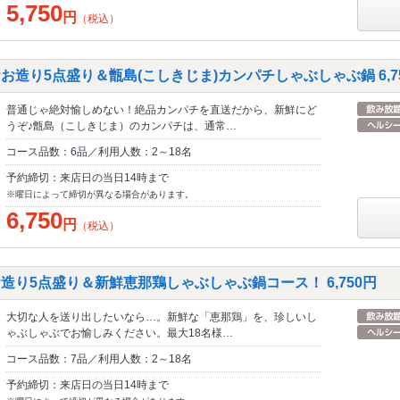
5,750
円
（税込）
お造り5点盛り＆甑島(こしきじま)カンパチしゃぶしゃぶ鍋 6,7
普通じゃ絶対愉しめない！絶品カンパチを直送だから、新鮮にど
うぞ♪甑島（こしきじま）のカンパチは、通常…
コース品数：6品／利用人数：2～18名
予約締切：来店日の当日14時まで
※曜日によって締切が異なる場合があります。
6,750
円
（税込）
造り5点盛り＆新鮮恵那鶏しゃぶしゃぶ鍋コース！ 6,750円
大切な人を送り出したいなら…。新鮮な「恵那鶏」を、珍しいし
ゃぶしゃぶでお愉しみください。最大18名様…
コース品数：7品／利用人数：2～18名
予約締切：来店日の当日14時まで