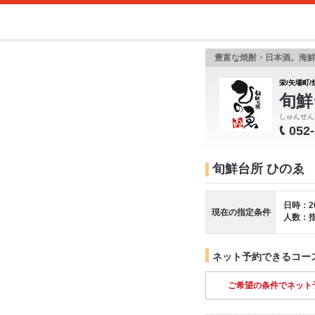
豊富な焼酎・日本酒。海
栄/矢場町/
旬鮮
しゅんせん
052
旬鮮台所 ひのゑ
日時：2
現在の指定条件
人数：
ネット予約できるコー
ご希望の条件でネット