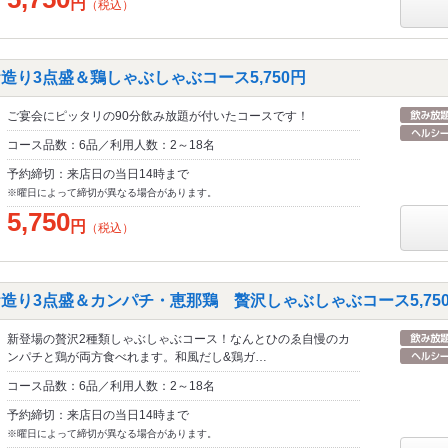
円
（税込）
造り3点盛＆鶏しゃぶしゃぶコース5,750円
ご宴会にピッタリの90分飲み放題が付いたコースです！
コース品数：6品／利用人数：2～18名
予約締切：来店日の当日14時まで
※曜日によって締切が異なる場合があります。
5,750
円
（税込）
お造り3点盛＆カンパチ・恵那鶏 贅沢しゃぶしゃぶコース5,75
新登場の贅沢2種類しゃぶしゃぶコース！なんとひのゑ自慢のカ
ンパチと鶏が両方食べれます。和風だし&鶏ガ…
コース品数：6品／利用人数：2～18名
予約締切：来店日の当日14時まで
※曜日によって締切が異なる場合があります。