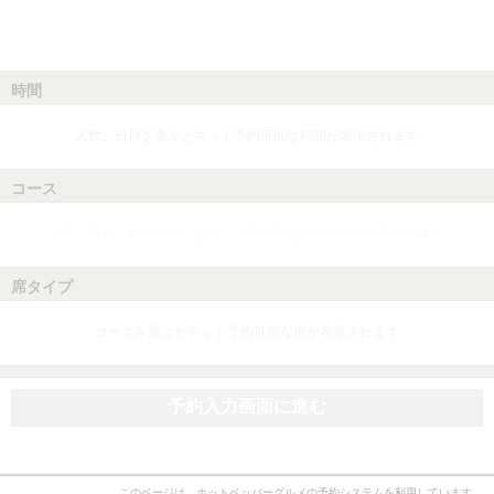
時間
人数、日付を選ぶとネット予約可能な時間が表示されます
コース
人数、日付、時間を選ぶとネット予約可能なコースが表示されます
席タイプ
コースを選ぶとネット予約可能な席が表示されます
予約入力画面に進む
このページは、ホットペッパーグルメの予約システムを利用しています。