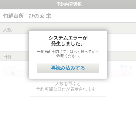
予約内容選択
旬鮮台所 ひのゑ 栄
人数
システムエラーが
発生しました。
一度画面を閉じてしばらく経ってから
ご利用ください。
日付
前月
翌月
再読み込みする
月
火
水
木
金
土
日
人数を選ぶと
予約可能な日付が表示されます。