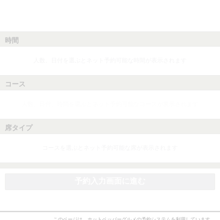
時間
人数、日付を選ぶとネット予約可能な時間が表示されます
コース
人数、日付、時間を選ぶとネット予約可能なコースが表示されます
席タイプ
コースを選ぶとネット予約可能な席が表示されます
予約入力画面に進む
このページは、ホットペッパーグルメの予約システムを利用しています。