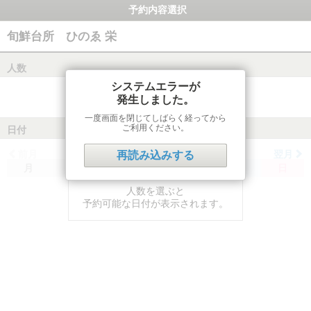
予約内容選択
旬鮮台所 ひのゑ 栄
人数
システムエラーが
発生しました。
一度画面を閉じてしばらく経ってから
ご利用ください。
日付
前月
翌月
再読み込みする
月
火
水
木
金
土
日
人数を選ぶと
予約可能な日付が表示されます。