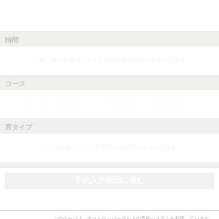
時間
人数、日付を選ぶとネット予約可能な時間が表示されます
コース
人数、日付、時間を選ぶとネット予約可能なコースが表示されます
席タイプ
コースを選ぶとネット予約可能な席が表示されます
予約入力画面に進む
このページは、ホットペッパーグルメの予約システムを利用しています。