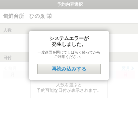
予約内容選択
旬鮮台所 ひのゑ 栄
人数
システムエラーが
発生しました。
一度画面を閉じてしばらく経ってから
ご利用ください。
日付
前月
翌月
再読み込みする
月
火
水
木
金
土
日
人数を選ぶと
予約可能な日付が表示されます。