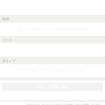
時間
人数、日付を選ぶとネット予約可能な時間が表示されます
コース
人数、日付、時間を選ぶとネット予約可能なコースが表示されます
席タイプ
コースを選ぶとネット予約可能な席が表示されます
予約入力画面に進む
このページは、ホットペッパーグルメの予約システムを利用しています。