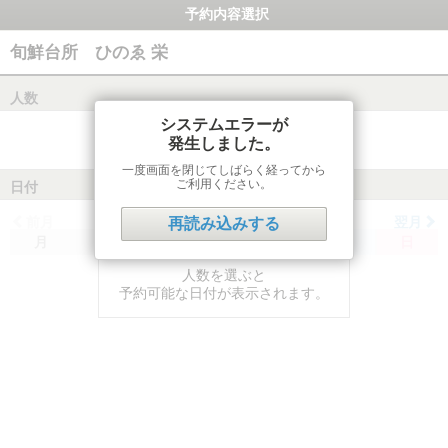
予約内容選択
旬鮮台所 ひのゑ 栄
人数
システムエラーが
発生しました。
一度画面を閉じてしばらく経ってから
ご利用ください。
日付
前月
翌月
再読み込みする
月
火
水
木
金
土
日
人数を選ぶと
予約可能な日付が表示されます。