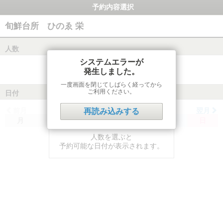
予約内容選択
旬鮮台所 ひのゑ 栄
人数
システムエラーが
発生しました。
一度画面を閉じてしばらく経ってから
ご利用ください。
日付
前月
翌月
再読み込みする
月
火
水
木
金
土
日
人数を選ぶと
予約可能な日付が表示されます。