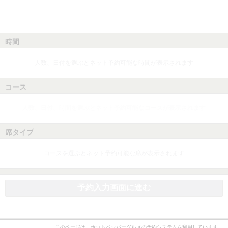
時間
人数、日付を選ぶとネット予約可能な時間が表示されます
コース
人数、日付、時間を選ぶとネット予約可能なコースが表示されます
席タイプ
コースを選ぶとネット予約可能な席が表示されます
予約入力画面に進む
このページは、ホットペッパーグルメの予約システムを利用しています。