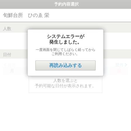
予約内容選択
旬鮮台所 ひのゑ 栄
人数
システムエラーが
発生しました。
一度画面を閉じてしばらく経ってから
ご利用ください。
日付
前月
翌月
再読み込みする
月
火
水
木
金
土
日
人数を選ぶと
予約可能な日付が表示されます。