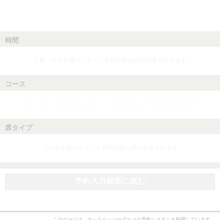
時間
人数、日付を選ぶとネット予約可能な時間が表示されます
コース
人数、日付、時間を選ぶとネット予約可能なコースが表示されます
席タイプ
コースを選ぶとネット予約可能な席が表示されます
予約入力画面に進む
このページは、ホットペッパーグルメの予約システムを利用しています。