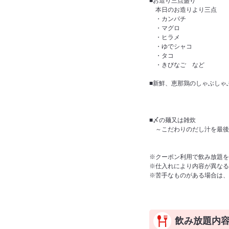
■お造り三点盛り
本日のお造りより三点
・カンパチ
・マグロ
・ヒラメ
・ゆでシャコ
・タコ
・きびなご など
■新鮮、恵那鶏のしゃぶしゃ
■〆の麺又は雑炊
～こだわりのだし汁を最後
※クーポン利用で飲み放題を
※仕入れにより内容が異なる
※苦手なものがある場合は、
飲み放題内