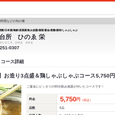
鮮料理などの旬の肴
焼酎/日本酒/海鮮/居酒屋/飲み放題/個室/宴会/座敷/接待/しゃぶしゃぶ
台所 ひのゑ 栄
だいどころ ひのえ さかえ
-251-0307
 コース詳細
】お造り3点盛＆鶏しゃぶしゃぶコース5,750円
ご宴会にピッタリの90分飲み放題が付いたコースです！
5,750
円
料金
（税込）
品数
6品