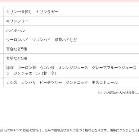
キリン一番搾り キリンラガー
キリンフリー
ハイボール
ウーロンハイ ウコンハイ 緑茶ハイなど
百合など5種
泰明など5種
緑茶 ウーロン茶 ウコン茶 オレンジジュース グレープフルーツジュース
ラ ジンジャエール（甘・辛）
カシス カンパリ ピーチツリー ジントニック モスコミュール
※この内容は仕入れ状況等に
新日が2021/3/31以前の情報は、当時の価格及び税率に基づく情報となります。価格につきまして