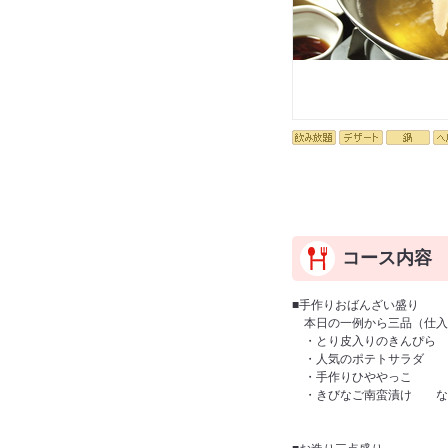
コース内容
■手作りおばんざい盛り
本日の一例から三品（仕入
・とり皮入りのきんぴら
・人気のポテトサラダ
・手作りひややっこ
・きびなご南蛮漬け な