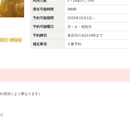
利用人数
2～18名
のご予約
滞在可能時間
3時間
予約可能期間
2025年10月1日～
予約可能曜日
月～土・祝前日
予約締切
来店日の当日14時まで
補足事項
※要予約
れ状況により異なります）
ど