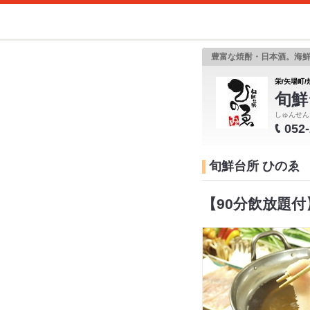
豊富な焼酎・日本酒。海
栄/矢場町/
旬鮮
しゅんせん
052
旬鮮台所 ひのゑ
【90分飲放題付