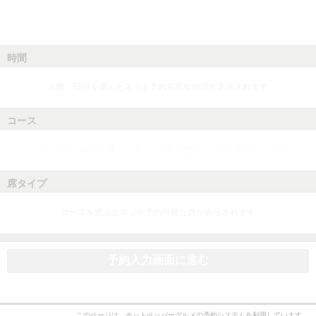
時間
人数、日付を選ぶとネット予約可能な時間が表示されます
コース
人数、日付、時間を選ぶとネット予約可能なコースが表示されます
席タイプ
コースを選ぶとネット予約可能な席が表示されます
予約入力画面に進む
このページは、ホットペッパーグルメの予約システムを利用しています。