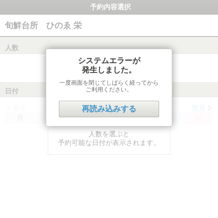
予約内容選択
旬鮮台所 ひのゑ 栄
人数
システムエラーが
発生しました。
一度画面を閉じてしばらく経ってから
ご利用ください。
日付
前月
翌月
再読み込みする
月
火
水
木
金
土
日
人数を選ぶと
予約可能な日付が表示されます。