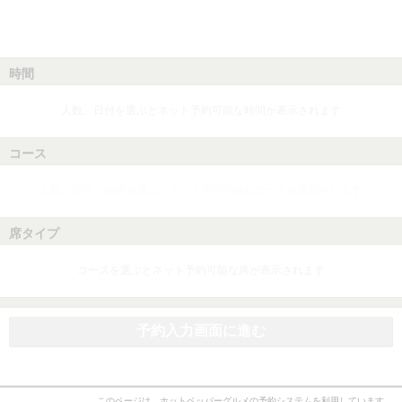
時間
人数、日付を選ぶとネット予約可能な時間が表示されます
コース
人数、日付、時間を選ぶとネット予約可能なコースが表示されます
席タイプ
コースを選ぶとネット予約可能な席が表示されます
予約入力画面に進む
このページは、ホットペッパーグルメの予約システムを利用しています。