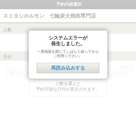
予約内容選択
スミヨシホルモン 七輪炭火焼肉専門店
人数
システムエラーが
発生しました。
一度画面を閉じてしばらく経ってから
ご利用ください。
日付
前月
翌月
再読み込みする
月
火
水
木
金
土
日
人数を選ぶと
予約可能な日付が表示されます。