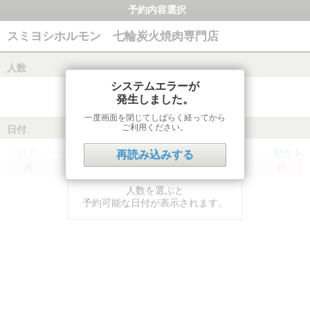
予約内容選択
スミヨシホルモン 七輪炭火焼肉専門店
人数
システムエラーが
発生しました。
一度画面を閉じてしばらく経ってから
ご利用ください。
日付
前月
翌月
再読み込みする
月
火
水
木
金
土
日
人数を選ぶと
予約可能な日付が表示されます。