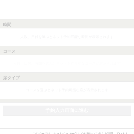
時間
人数、日付を選ぶとネット予約可能な時間が表示されます
コース
人数、日付、時間を選ぶとネット予約可能なコースが表示されます
席タイプ
コースを選ぶとネット予約可能な席が表示されます
予約入力画面に進む
このページは、ホットペッパーグルメの予約システムを利用しています。