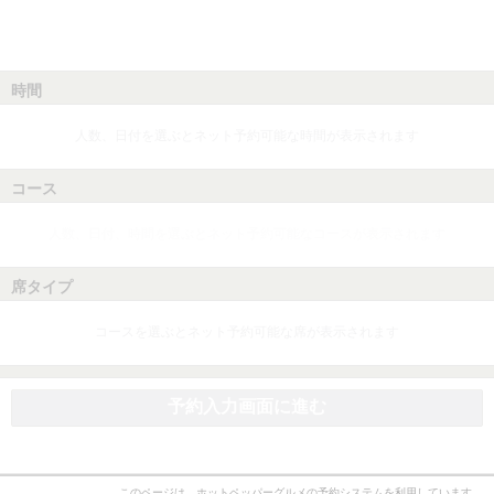
時間
人数、日付を選ぶとネット予約可能な時間が表示されます
コース
人数、日付、時間を選ぶとネット予約可能なコースが表示されます
席タイプ
コースを選ぶとネット予約可能な席が表示されます
予約入力画面に進む
このページは、ホットペッパーグルメの予約システムを利用しています。