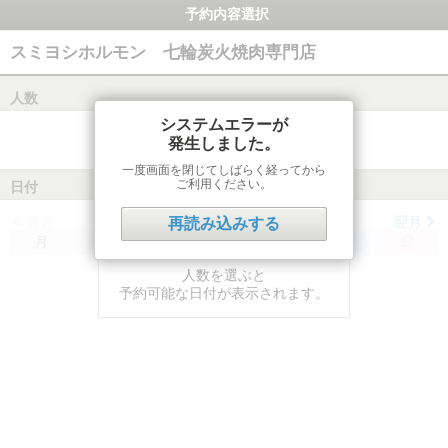
予約内容選択
スミヨシホルモン 七輪炭火焼肉専門店
人数
システムエラーが
発生しました。
一度画面を閉じてしばらく経ってから
ご利用ください。
日付
前月
翌月
再読み込みする
月
火
水
木
金
土
日
人数を選ぶと
予約可能な日付が表示されます。