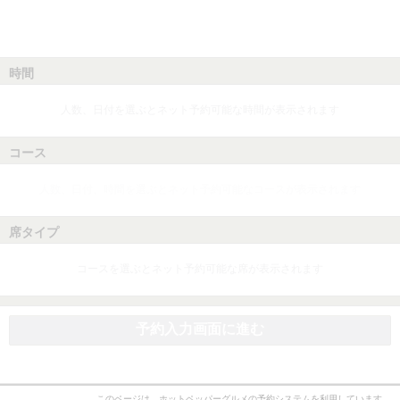
時間
人数、日付を選ぶとネット予約可能な時間が表示されます
コース
人数、日付、時間を選ぶとネット予約可能なコースが表示されます
席タイプ
コースを選ぶとネット予約可能な席が表示されます
予約入力画面に進む
このページは、ホットペッパーグルメの予約システムを利用しています。