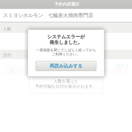
予約内容選択
スミヨシホルモン 七輪炭火焼肉専門店
人数
システムエラーが
発生しました。
一度画面を閉じてしばらく経ってから
ご利用ください。
日付
前月
翌月
再読み込みする
月
火
水
木
金
土
日
人数を選ぶと
予約可能な日付が表示されます。