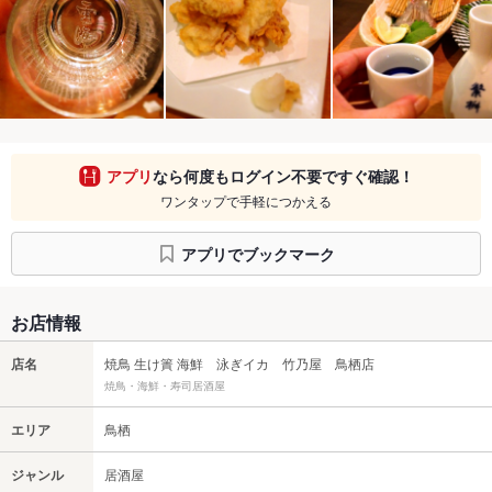
アプリ
なら何度もログイン不要ですぐ確認！
ワンタップで手軽につかえる
アプリでブックマーク
お店情報
店名
焼鳥 生け簀 海鮮 泳ぎイカ 竹乃屋 鳥栖店
焼鳥・海鮮・寿司居酒屋
エリア
鳥栖
ジャンル
居酒屋