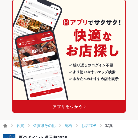
蓮根天ぷら
焼鳥 寿司 もつ鍋 竹乃屋 博多駅前店
佐賀県その他 × 創作
佐賀
佐賀の居酒屋ランキング
焼鳥 寿司 もつ鍋 竹乃屋 祇園店
鳥栖駅 × 居酒屋
佐賀 × 居酒屋
佐賀県その他のグルメランキング
焼鳥・いけす海鮮・寿司 竹乃屋 千早駅前店
鳥栖駅 × 和風
佐賀 × 和風
佐賀県その他の居酒屋ランキング
居酒屋 竹乃屋 福間駅前店
鳥栖駅 × 創作
佐賀 × 創作
鳥栖のグルメランキング
鳥栖の居酒屋ランキング
佐賀
佐賀県その他
鳥栖
お店TOP
写真
夏のポイント還元祭2026