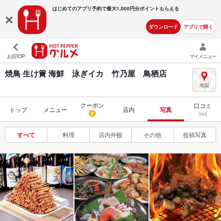
はじめてのアプリ予約で最大
1,000円分ポイントもらえる
ダウンロード
アプリで開く
お店TOP
マイメニュー
焼鳥 生け簀 海鮮 泳ぎイカ 竹乃屋 鳥栖店
クーポン
口コミ
トップ
メニュー
店内
写真
2
348
すべて
料理
店内外観
その他
投稿写真