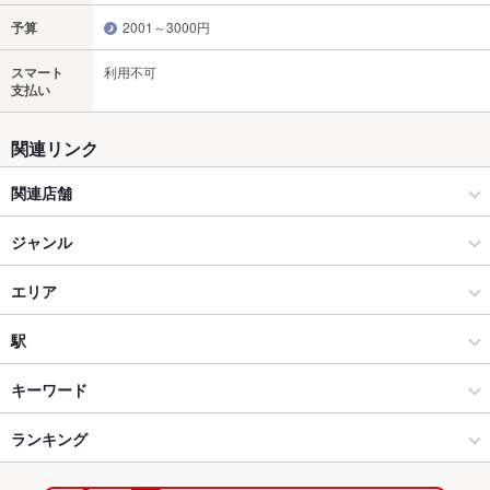
予算
2001～3000円
スマート
利用不可
支払い
関連リンク
関連店舗
竹乃屋
ジャンル
竹乃屋 吉塚店
居酒屋
エリア
焼鳥 いけす 海鮮 寿司 竹乃屋 川端店
和風
鳥栖
駅
竹乃屋 東比恵本店
創作
鳥栖 × 居酒屋
鳥栖駅
キーワード
竹乃屋 仲原店
佐賀県その他 × 居酒屋
鳥栖 × 和風
ランキング
からあげ
お茶漬け
刺身
フライドポテト
ウインナー
天ぷら
チャンポン
つくね
鶏皮
もつ鍋
餃子
炭火焼
デザート
居酒屋 竹乃屋 八田店
佐賀県その他 × 和風
鳥栖 × 創作
佐賀のグルメランキング