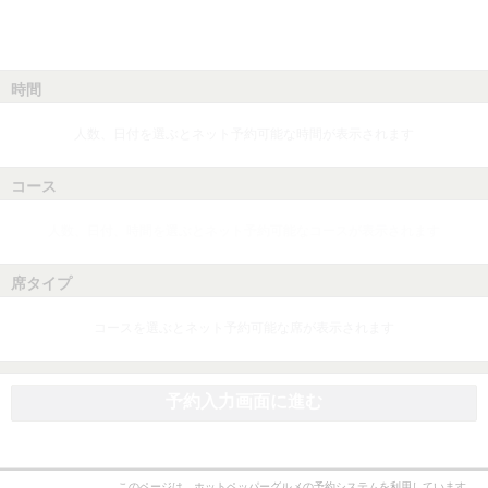
時間
人数、日付を選ぶとネット予約可能な時間が表示されます
コース
人数、日付、時間を選ぶとネット予約可能なコースが表示されます
席タイプ
コースを選ぶとネット予約可能な席が表示されます
予約入力画面に進む
このページは、ホットペッパーグルメの予約システムを利用しています。