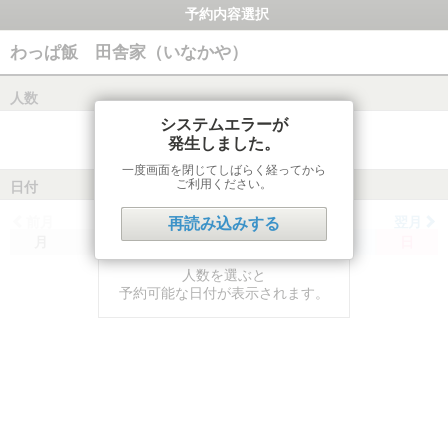
予約内容選択
わっぱ飯 田舎家（いなかや）
人数
システムエラーが
発生しました。
一度画面を閉じてしばらく経ってから
ご利用ください。
日付
前月
翌月
再読み込みする
月
火
水
木
金
土
日
人数を選ぶと
予約可能な日付が表示されます。