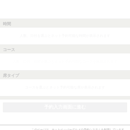
時間
人数、日付を選ぶとネット予約可能な時間が表示されます
コース
人数、日付、時間を選ぶとネット予約可能なコースが表示されます
席タイプ
コースを選ぶとネット予約可能な席が表示されます
予約入力画面に進む
このページは、ホットペッパーグルメの予約システムを利用しています。