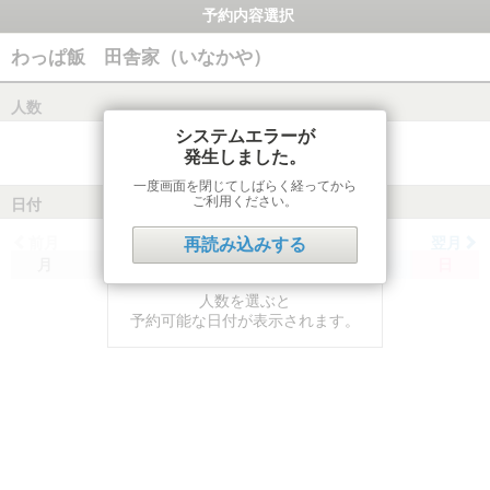
予約内容選択
わっぱ飯 田舎家（いなかや）
人数
システムエラーが
発生しました。
一度画面を閉じてしばらく経ってから
ご利用ください。
日付
前月
翌月
再読み込みする
月
火
水
木
金
土
日
人数を選ぶと
予約可能な日付が表示されます。