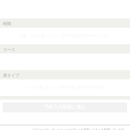
時間
人数、日付を選ぶとネット予約可能な時間が表示されます
コース
人数、日付、時間を選ぶとネット予約可能なコースが表示されます
席タイプ
コースを選ぶとネット予約可能な席が表示されます
予約入力画面に進む
このページは、ホットペッパーグルメの予約システムを利用しています。