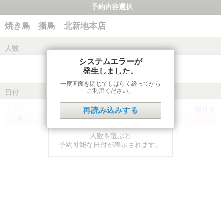
予約内容選択
焼き鳥 播鳥 北新地本店
人数
システムエラーが
発生しました。
一度画面を閉じてしばらく経ってから
ご利用ください。
日付
前月
翌月
再読み込みする
月
火
水
木
金
土
日
人数を選ぶと
予約可能な日付が表示されます。