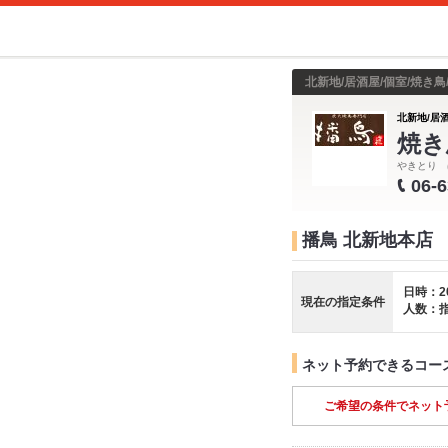
北新地/居酒屋/個室/焼き鳥
北新地/居酒
焼き
やきとり 
06-
播鳥 北新地本店
日時：2
現在の指定条件
人数：
ネット予約できるコー
ご希望の条件でネット