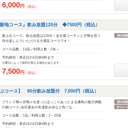
6,000
円
（税込）
新地コース』飲み放題120分 ◆7500円（税込）
最上位コース。飲み放題は120分！名古屋コーチンと京鴨を思う
存分楽しんでいただける大満足コースです！
コース品数：13品／利用人数：2名～
予約締切：来店日の2日前0時まで
※曜日によって締切が異なる場合があります。
7,500
円
（税込）
コース】 90分飲み放題付 7,000円（税込）
ブランド鴨≪京鴨≫を使ったほっこりあったまる播鳥の魅力満載
の鍋コース♪会社宴会や友達飲み会など色々な…
コース品数：7品／利用人数：2～20名
予約締切：来店日の2日前0時まで