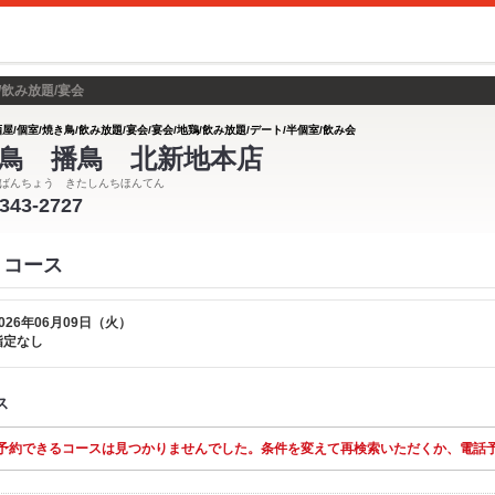
/飲み放題/宴会
屋/個室/焼き鳥/飲み放題/宴会/宴会/地鶏/飲み放題/デート/半個室/飲み会
鳥 播鳥 北新地本店
ばんちょう きたしんちほんてん
6343-2727
 コース
026年06月09日（火）
指定なし
ス
予約できるコースは見つかりませんでした。条件を変えて再検索いただくか、電話