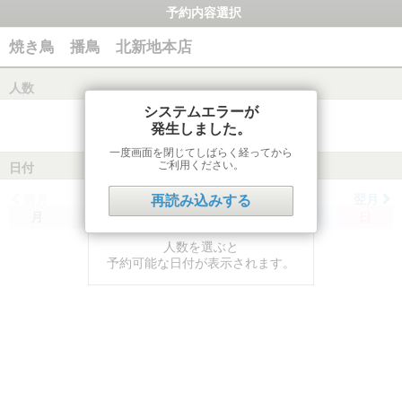
予約内容選択
焼き鳥 播鳥 北新地本店
人数
システムエラーが
発生しました。
一度画面を閉じてしばらく経ってから
ご利用ください。
日付
前月
翌月
再読み込みする
月
火
水
木
金
土
日
人数を選ぶと
予約可能な日付が表示されます。