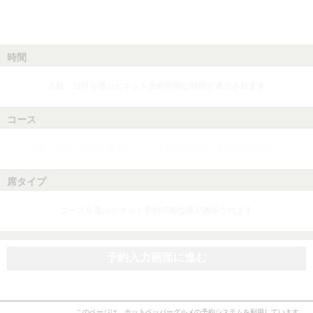
時間
人数、日付を選ぶとネット予約可能な時間が表示されます
コース
人数、日付、時間を選ぶとネット予約可能なコースが表示されます
席タイプ
コースを選ぶとネット予約可能な席が表示されます
予約入力画面に進む
このページは、ホットペッパーグルメの予約システムを利用しています。