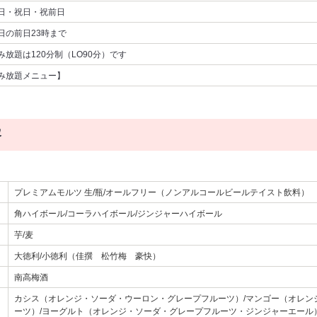
日・祝日・祝前日
日の前日23時まで
み放題は120分制（LO90分）です
み放題メニュー】
容
プレミアムモルツ 生/瓶/オールフリー（ノンアルコールビールテイスト飲料）
角ハイボール/コーラハイボール/ジンジャーハイボール
芋/麦
大徳利/小徳利（佳撰 松竹梅 豪快）
南高梅酒
カシス（オレンジ・ソーダ・ウーロン・グレープフルーツ）/マンゴー（オレン
ーツ）/ヨーグルト（オレンジ・ソーダ・グレープフルーツ・ジンジャーエール