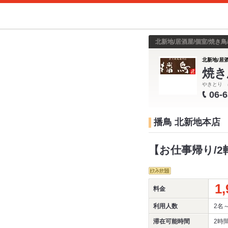
北新地/居酒屋/個室/焼き鳥
北新地/居酒
焼き
やきとり 
06-
播鳥 北新地本店
【お仕事帰り/2
1,
料金
利用人数
2名
滞在可能時間
2時