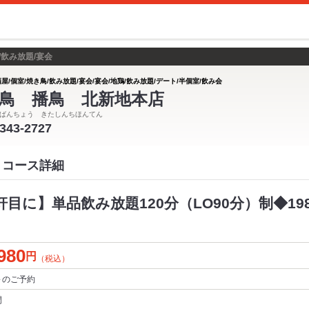
/飲み放題/宴会
屋/個室/焼き鳥/飲み放題/宴会/宴会/地鶏/飲み放題/デート/半個室/飲み会
鳥 播鳥 北新地本店
ばんちょう きたしんちほんてん
6343-2727
 コース詳細
軒目に】単品飲み放題120分（LO90分）制◆198
980
円
（税込）
～
のご予約
間