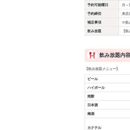
予約可能曜日
月～
予約締切
来店
補足事項
※飲
飲み放題
【飲
飲み放題内
【飲み放題メニュー】
ビール
ハイボール
焼酎
日本酒
梅酒
カクテル