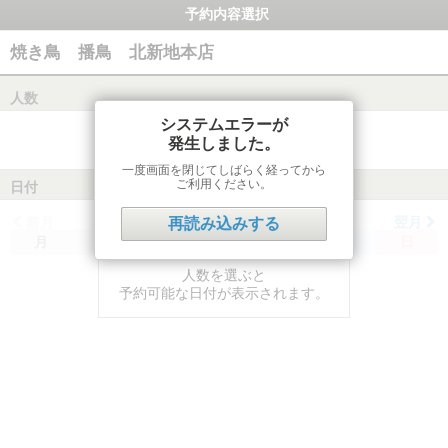
予約内容選択
焼き鳥 播鳥 北新地本店
人数
システムエラーが
発生しました。
一度画面を閉じてしばらく経ってから
ご利用ください。
日付
前月
翌月
再読み込みする
月
火
水
木
金
土
日
人数を選ぶと
予約可能な日付が表示されます。