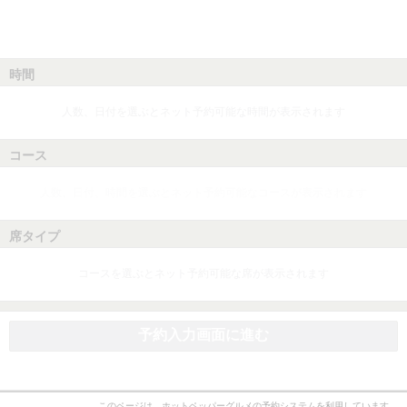
時間
人数、日付を選ぶとネット予約可能な時間が表示されます
コース
人数、日付、時間を選ぶとネット予約可能なコースが表示されます
席タイプ
コースを選ぶとネット予約可能な席が表示されます
予約入力画面に進む
このページは、ホットペッパーグルメの予約システムを利用しています。