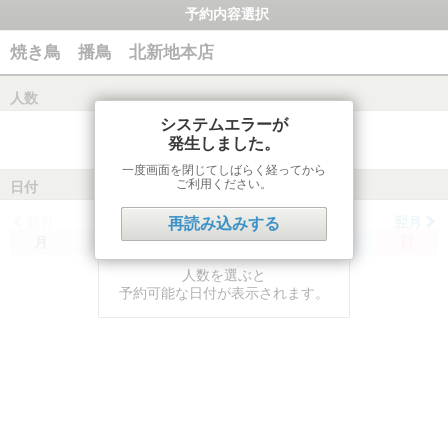
予約内容選択
焼き鳥 播鳥 北新地本店
人数
システムエラーが
発生しました。
一度画面を閉じてしばらく経ってから
ご利用ください。
日付
前月
翌月
再読み込みする
月
火
水
木
金
土
日
人数を選ぶと
予約可能な日付が表示されます。