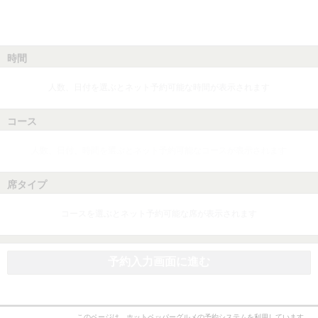
時間
人数、日付を選ぶとネット予約可能な時間が表示されます
コース
人数、日付、時間を選ぶとネット予約可能なコースが表示されます
席タイプ
コースを選ぶとネット予約可能な席が表示されます
予約入力画面に進む
このページは、ホットペッパーグルメの予約システムを利用しています。