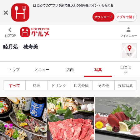
はじめてのアプリ予約で最大
1,000円分ポイントもらえる
ダウンロード
アプリで開く
お店TOP
マイメニュー
睦月処 穂寿美
口コミ
トップ
メニュー
店内
写真
44
すべて
料理
ドリンク
店内外観
その他
投稿写真