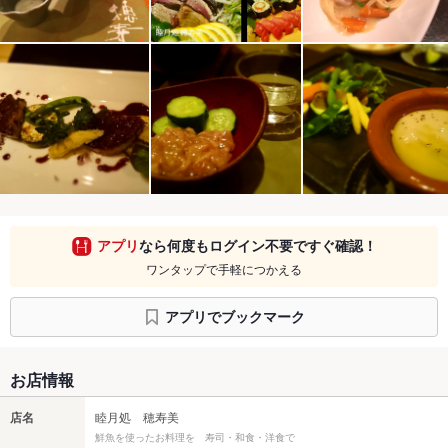
アプリ
なら何度もログイン不要ですぐ確認！
ワンタップで手軽につかえる
アプリでブックマーク
お店情報
店名
睦月処 穂寿美
鮮魚を使ったお料理を 寿司・和食・洋食で