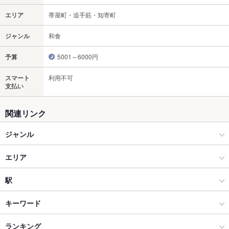
エリア
帯屋町・追手筋・知寄町
ジャンル
和食
予算
5001～6000円
スマート
利用不可
支払い
関連リンク
ジャンル
和食
エリア
寿司
帯屋町・追手筋・知寄町
駅
高知市 × 和食
帯屋町・追手筋・知寄町 × 和食
大橋通駅
キーワード
高知市 × 寿司
帯屋町・追手筋・知寄町 × 寿司
高知駅
ランキング
からあげ
エビ料理
カニ料理
しゃぶしゃぶ
天ぷら
地鶏
ステーキ