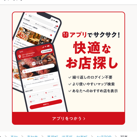
バーニャカウダ
パスタ
ジェノベーゼ
ペスカトーレ
デザート
堀詰駅 × 和食
高知
堀詰駅
高知のグルメランキング
アヒージョ
生ハム
堀詰駅 × 寿司
高知 × 和食
高知の和食ランキング
高知 × 寿司
高知の寿司ランキング
高知市のグルメランキング
高知市の和食ランキング
高知市の寿司ランキング
帯屋町・追手筋・知寄町のグルメランキング
帯屋町・追手筋・知寄町の和食ランキング
帯屋町・追手筋・知寄町の寿司ランキング
高知
高知市
帯屋町・追手筋・知寄町
お店TOP
写真