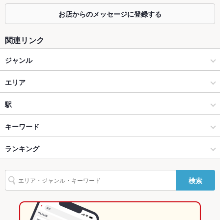
お店からのメッセージに登録する
個室
なし
座敷
なし
関連リンク
掘りごたつ
なし
ジャンル
カウンター
なし
ラーメン
エリア
ソファー
なし
ラーメン全般
大東市
駅
テラス席
なし
東大阪市・八尾市・平野・大東市 × ラーメン
大東市 × ラーメン
鴻池新田駅
キーワード
貸切
貸切不可
東大阪市・八尾市・平野・大東市 × ラーメン全般
大東市 × ラーメン全般
ランキング
そば
ステーキ
つけ麺
設備
鴻池新田駅 × ラーメン
大阪
大阪のグルメランキング
Wi-Fi
なし
検索
鴻池新田駅 × ラーメン全般
大阪 × ラーメン
大阪のラーメンランキング
バリアフリ
なし
ー
大阪 × ラーメン全般
大阪のラーメン全般ランキング