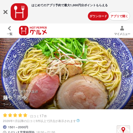
はじめてのアプリ予約で最大
1,000円分ポイントもらえる
ダウンロード
アプリで開く
一覧
マイメニュー
ラーメン | 大東市 | 大阪府
麺や 而今
ラーメン
-
17
口コミ
件
2026年1月以降の口コミ5件以上で評点が表示されます
1501～2000円
ただいま営業時間外
18:00～21:00