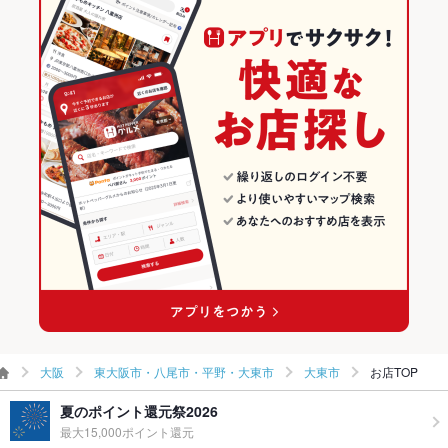
駐車場
あり ：2台
東大阪市・八尾市・平野・大東市のグルメランキング
その他設備
カウンター席あり
大東市のグルメランキング
その他
飲み放題
なし
食べ放題
なし
お子様連れ
お子様連れOK
ウェディン
－
グパーティ
ー二次会
備考
－
大阪
東大阪市・八尾市・平野・大東市
大東市
お店TOP
夏のポイント還元祭2026
最大15,000ポイント還元