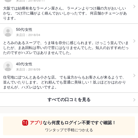
来店日：2018/05/11
大阪では結構有名なラーメン屋さん。 ラーメンよりつけ麺の方がおいしい
かな。 つけ汁に麺がよく絡んでおいしかったです。 何店舗かチェーンがあ
ります。
50代/女性
来店日：2018/04
とろみのあるスープで、うま味を存分に感じられます。けっこう並んでいま
したが、まあ回転は早いので苦にはなりませんでした。知人のおすすめだっ
たのですがハズレではありませんでした。
40代/女性
来店日：2016/09
住宅地にぽつんとある小さな店。 でも遠方からもお客さんが来るようで、
並んでいたりします。 どれ頼んでも普通に美味しい！並ぶほどかはわかり
ませんが、ハズレはないですよ。
すべての口コミを見る
アプリ
なら何度もログイン不要ですぐ確認！
ワンタップで手軽につかえる