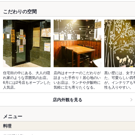
こだわりの空間
住宅街の中にある、大人の隠
店内はオーナーのこだわりが
黒い壁には、女子
れ家のような雰囲気のお店。
詰まった手作り！居心地のい
た、可愛らしい四
6月には2号店もオープンした
いお店は、ランチや夕飯時に
が。インテリアも
人気店。
気軽に立ち寄りたくなる。
性も入りやすい。
店内外観を見る
メニュー
料理