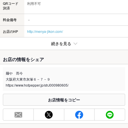
QRコード
利用不可
決済
料金備考
－
お店のHP
http://menya-jikon.com/
続きを見る
たばこ
お店の情報をシェア
禁煙・喫煙
全席禁煙
麺や 而今
喫煙専用室
あり
大阪府大東市灰塚６－７－９
https://www.hotpepper.jp/strJ000980605/
※2020年4月1日～受動喫煙対策に関する法律が施行されています。正しい情報はお店へお問い
合わせください。
お店情報をコピー
お席
総席数
16席
最大宴会収
－
容人数