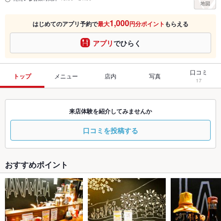
1,000
はじめてのアプリ予約で
最大
円分ポイント
もらえる
アプリ
でひらく
口コミ
トップ
メニュー
店内
写真
17
来店体験を紹介してみませんか
口コミを投稿する
おすすめポイント