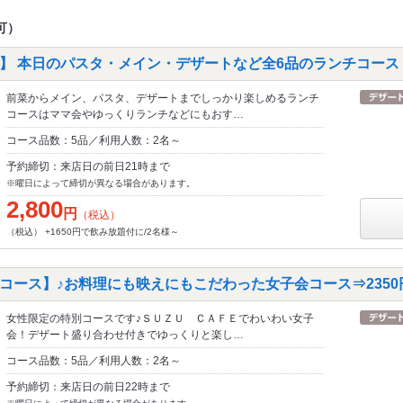
可）
】 本日のパスタ・メイン・デザートなど全6品のランチコース！
前菜からメイン、パスタ、デザートまでしっかり楽しめるランチ
コースはママ会やゆっくりランチなどにもおす…
コース品数：5品／利用人数：2名～
予約締切：来店日の前日21時まで
※曜日によって締切が異なる場合があります。
2,800
円
（税込）
（税込） +1650円で飲み放題付に/2名様～
コース】♪お料理にも映えにもこだわった女子会コース⇒2350
女性限定の特別コースです♪ＳＵＺＵ ＣＡＦＥでわいわい女子
会！デザート盛り合わせ付きでゆっくりと楽し…
コース品数：5品／利用人数：2名～
予約締切：来店日の前日22時まで