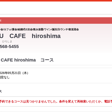
t
会/カフェ/宴会/結婚式/2次会/飲み放題/ワイン/誕生日/ランチ/歓送迎会
U CAFE hiroshima
 ひろしま
-568-5455
CAFE hiroshima コース
026年05月21日（木）
指定なし
ス
予約できるコースは見つかりませんでした。条件を変えて再検索いただくか、電話