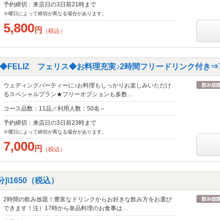
予約締切：来店日の3日前21時まで
※曜日によって締切が異なる場合があります。
5,800
円
（税込）
FELIZ フェリス◆お料理充実♪2時間フリードリンク付き⇒7
ウェディングパーティーに♪お料理もしっかりお楽しみいただけ
るスペシャルプラン★フリーオプションも多数…
コース品数：11品／利用人数：50名～
予約締切：来店日の3日前23時まで
※曜日によって締切が異なる場合があります。
7,000
円
（税込）
)\1650（税込）
2時間の飲み放題！豊富なドリンクからお好きな飲み方をお選び
できます！注）17時から単品料理のお食事は…