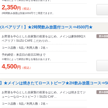
※曜日によって締切が異なる場合があります。
2,350
円
（税込）
2時間飲み放題は別途1650円でご用意できます。
Qスペアリブ！】★2時間飲み放題付コース⇒4500円★
お野菜を中心とした自家製の前菜をはじめ、メインは豪快BBQス
ペアリブ！SUZU CAFE こだわりの…
コース品数：6品／利用人数：2名～
予約締切：来店日の前日22時まで
※曜日によって締切が異なる場合があります。
4,500
円
（税込）
】★メインは焼きたてローストビーフ★2H飲み放題コース⇒50
お野菜を中心とした自家製の前菜をはじめ、メインは焼き立てジ
ューシーなローストビーフ！SUZU CAF…
コース品数：8品／利用人数：2名～