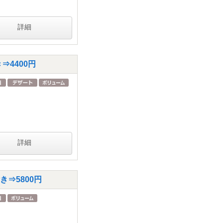
詳細
⇒4400円
詳細
き⇒5800円