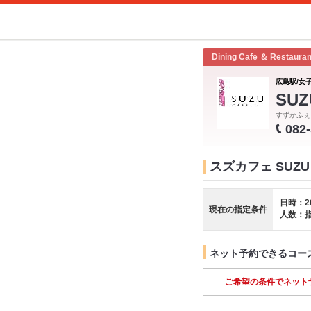
Dining Cafe ＆ Restauran
広島駅/女子
SUZ
すずかふぇ
082
スズカフェ SUZU 
日時：2
現在の指定条件
人数：
ネット予約できるコー
ご希望の条件でネット